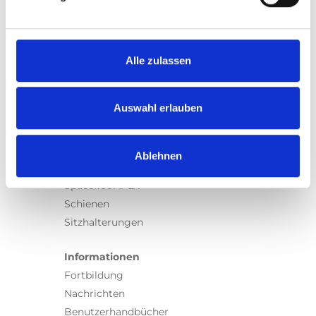
Produkte
Carony
Turny Evo
Turny Low Vehicle
Alle zulassen
Chair Topper
Carospeed Classic
Auswahl erlauben
Rollstuhllifte
Produkte
Ablehnen
E-Serie lifte
Spacefloor® LX
Schienen
Sitzhalterungen
Informationen
Fortbildung
Nachrichten
Benutzerhandbücher