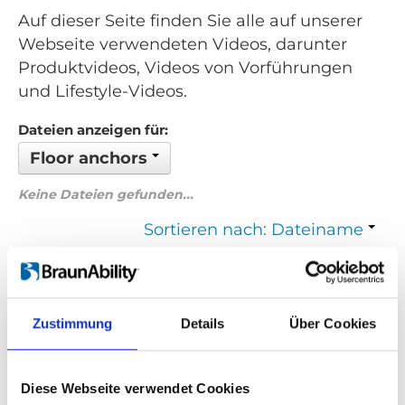
Auf dieser Seite finden Sie alle auf unserer
Webseite verwendeten Videos, darunter
Produktvideos, Videos von Vorführungen
und Lifestyle-Videos.
Dateien anzeigen für:
Floor anchors
Keine Dateien gefunden...
Sortieren nach: Dateiname
Zurück
1
Weiter
Zustimmung
Details
Über Cookies
Suchen Sie etwas Bestimmtes?
Wenn Sie nach einem Video zu einem bestimmten Produkt
Diese Webseite verwendet Cookies
suchen, können Sie das gewünschte Produkt im Dropdown-