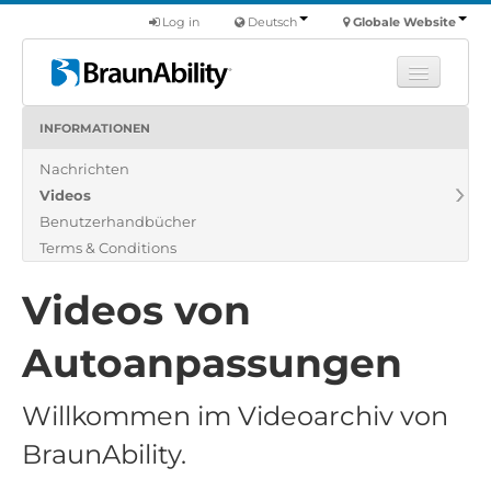
Log in
Deutsch
Globale Website
INFORMATIONEN
Fortbildung
Nachrichten
Produkte
Videos
Nutzfahrzeuge
Benutzerhandbücher
Über uns
Terms & Conditions
Finde einen Händler
Videos von
Autoanpassungen
Willkommen im Videoarchiv von
BraunAbility.