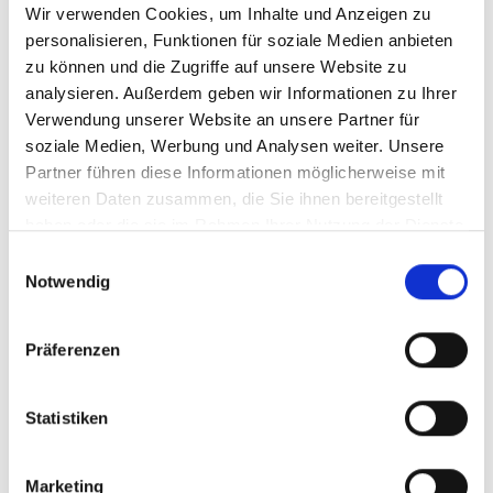
Wir verwenden Cookies, um Inhalte und Anzeigen zu
Menü auf der linken Seite auswählen. Bitte beachten Sie, dass es
nicht zu allen Produkten eigene Videos gibt.
personalisieren, Funktionen für soziale Medien anbieten
zu können und die Zugriffe auf unsere Website zu
Einbetten
analysieren. Außerdem geben wir Informationen zu Ihrer
Unter jedem Video finden Sie einen Code, mit dem Sie das Video
auf Ihrer Webseite einbetten können.
Verwendung unserer Website an unsere Partner für
soziale Medien, Werbung und Analysen weiter. Unsere
Abonnieren
Partner führen diese Informationen möglicherweise mit
Abonnieren Sie hier unseren
YouTube-Kanal
, um sofort
weiteren Daten zusammen, die Sie ihnen bereitgestellt
benachrichtigt zu werden, wenn wir ein neues Video hochladen.
haben oder die sie im Rahmen Ihrer Nutzung der Dienste
gesammelt haben.
Einwilligungsauswahl
Notwendig
Präferenzen
Statistiken
Marketing