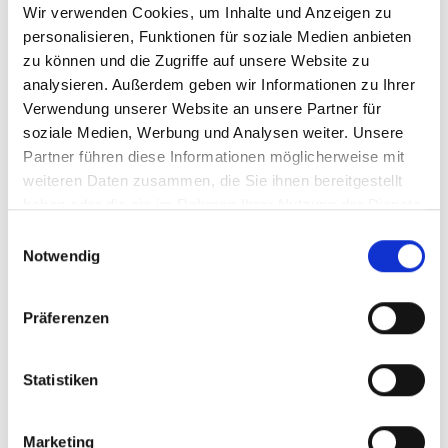
Wir verwenden Cookies, um Inhalte und Anzeigen zu
Menü auf der linken Seite auswählen. Bitte beachten Sie, dass es
nicht zu allen Produkten eigene Videos gibt.
personalisieren, Funktionen für soziale Medien anbieten
zu können und die Zugriffe auf unsere Website zu
Einbetten
analysieren. Außerdem geben wir Informationen zu Ihrer
Unter jedem Video finden Sie einen Code, mit dem Sie das Video
auf Ihrer Webseite einbetten können.
Verwendung unserer Website an unsere Partner für
soziale Medien, Werbung und Analysen weiter. Unsere
Abonnieren
Partner führen diese Informationen möglicherweise mit
Abonnieren Sie hier unseren
YouTube-Kanal
, um sofort
weiteren Daten zusammen, die Sie ihnen bereitgestellt
benachrichtigt zu werden, wenn wir ein neues Video hochladen.
haben oder die sie im Rahmen Ihrer Nutzung der Dienste
gesammelt haben.
Einwilligungsauswahl
Notwendig
Präferenzen
Statistiken
Marketing