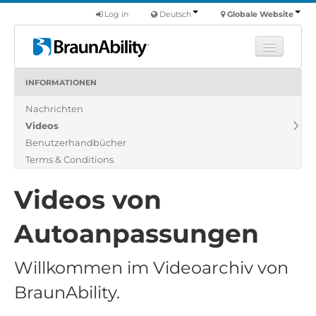
Log in
Deutsch
Globale Website
INFORMATIONEN
Fortbildung
Nachrichten
Produkte
Videos
Nutzfahrzeuge
Benutzerhandbücher
Über uns
Terms & Conditions
Finde einen Händler
Videos von
Autoanpassungen
Willkommen im Videoarchiv von
BraunAbility.