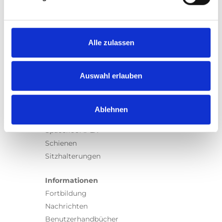
Produkte
Carony
Turny Evo
Turny Low Vehicle
Alle zulassen
Chair Topper
Carospeed Classic
Auswahl erlauben
Rollstuhllifte
Produkte
Ablehnen
E-Serie lifte
Spacefloor® LX
Schienen
Sitzhalterungen
Informationen
Fortbildung
Nachrichten
Benutzerhandbücher