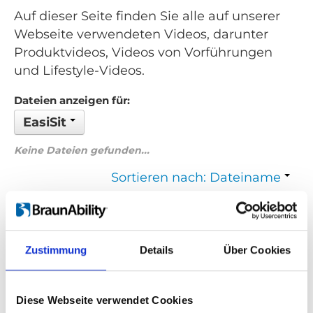
Auf dieser Seite finden Sie alle auf unserer
Webseite verwendeten Videos, darunter
Produktvideos, Videos von Vorführungen
und Lifestyle-Videos.
Dateien anzeigen für:
EasiSit
Keine Dateien gefunden...
Sortieren nach: Dateiname
Zurück
1
Weiter
Zustimmung
Details
Über Cookies
Suchen Sie etwas Bestimmtes?
Wenn Sie nach einem Video zu einem bestimmten Produkt
Diese Webseite verwendet Cookies
suchen, können Sie das gewünschte Produkt im Dropdown-