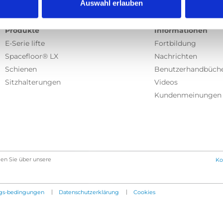
Auswahl erlauben
Produkte
Informationen
E-Serie lifte
Fortbildung
Spacefloor® LX
Nachrichten
Schienen
Benutzerhandbüch
Sitzhalterungen
Videos
Kundenmeinungen
en Sie über unsere
Ko
|
|
gs-bedingungen
Datenschutzerklärung
Cookies