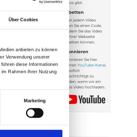
Videos gibt.
Einbetten
Über Cookies
Unter jedem Video
finden Sie einen Code,
mit dem Sie das Video
auf Ihrer Webseite
einbetten können.
 Medien anbieten zu können
Abonnieren
hrer Verwendung unserer
Abonnieren Sie hier
 führen diese Informationen
unseren
YouTube-Kanal
,
um sofort
ie im Rahmen Ihrer Nutzung
benachrichtigt zu
werden, wenn wir ein
neues Video hochladen.
Marketing