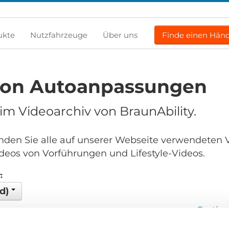
ukte
Nutzfahrzeuge
Über uns
Finde einen Händ
von Autoanpassungen
m Videoarchiv von BraunAbility.
finden Sie alle auf unserer Webseite verwendeten 
deos von Vorführungen und Lifestyle-Videos.
:
ld)
Sortie
en...