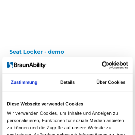
Seat Locker - demo
Einbettungscode
(Kopieren Sie den folgenden Code
und fügen Sie ihn in das HTML Ihrer eigenen Site ein,
um das Video einzubetten)
:
Zustimmung
Details
Über Cookies
Diese Webseite verwendet Cookies
Videosprache:
English
Wir verwenden Cookies, um Inhalte und Anzeigen zu
personalisieren, Funktionen für soziale Medien anbieten
Kategorie:
Product video, Seat Locker
zu können und die Zugriffe auf unsere Website zu
analysieren. Außerdem geben wir Informationen zu Ihrer