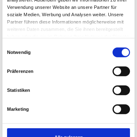
Verwendung unserer Website an unsere Partner für
soziale Medien, Werbung und Analysen weiter. Unsere
Bitte
erlauben Sie allen Cookies,
um dieses
Partner führen diese Informationen möglicherweise mit
Video anzusehen.
weiteren Daten zusammen, die Sie ihnen bereitgestellt
haben oder die sie im Rahmen Ihrer Nutzung der Dienste
gesammelt haben.
Einwilligungsauswahl
Notwendig
Präferenzen
Seat Locker - Safety Aspect
Statistiken
Einbettungscode
(Kopieren Sie den folgenden Code
und fügen Sie ihn in das HTML Ihrer eigenen Site ein,
Marketing
um das Video einzubetten)
: