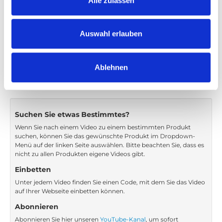
Alle zulassen
Videosprache:
English
Kategorie:
Product video, Seat Locker
Auswahl erlauben
Ablehnen
Zurück
1
Weiter
Suchen Sie etwas Bestimmtes?
Wenn Sie nach einem Video zu einem bestimmten Produkt
suchen, können Sie das gewünschte Produkt im Dropdown-
Menü auf der linken Seite auswählen. Bitte beachten Sie, dass es
nicht zu allen Produkten eigene Videos gibt.
Einbetten
Unter jedem Video finden Sie einen Code, mit dem Sie das Video
auf Ihrer Webseite einbetten können.
Abonnieren
Abonnieren Sie hier unseren
YouTube-Kanal
, um sofort