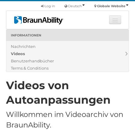
Log in
Deutsch
Globale Website
INFORMATIONEN
Fortbildung
Nachrichten
Produkte
Videos
Nutzfahrzeuge
Benutzerhandbücher
Über uns
Terms & Conditions
Finde einen Händler
Videos von
Autoanpassungen
Willkommen im Videoarchiv von
BraunAbility.