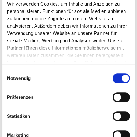
Wir verwenden Cookies, um Inhalte und Anzeigen zu
Menü auf der linken Seite auswählen. Bitte beachten Sie, dass es
nicht zu allen Produkten eigene Videos gibt.
personalisieren, Funktionen für soziale Medien anbieten
zu können und die Zugriffe auf unsere Website zu
Einbetten
analysieren. Außerdem geben wir Informationen zu Ihrer
Unter jedem Video finden Sie einen Code, mit dem Sie das Video
auf Ihrer Webseite einbetten können.
Verwendung unserer Website an unsere Partner für
soziale Medien, Werbung und Analysen weiter. Unsere
Abonnieren
Partner führen diese Informationen möglicherweise mit
Abonnieren Sie hier unseren
YouTube-Kanal
, um sofort
weiteren Daten zusammen, die Sie ihnen bereitgestellt
benachrichtigt zu werden, wenn wir ein neues Video hochladen.
haben oder die sie im Rahmen Ihrer Nutzung der Dienste
gesammelt haben.
Einwilligungsauswahl
Notwendig
Präferenzen
Statistiken
Marketing