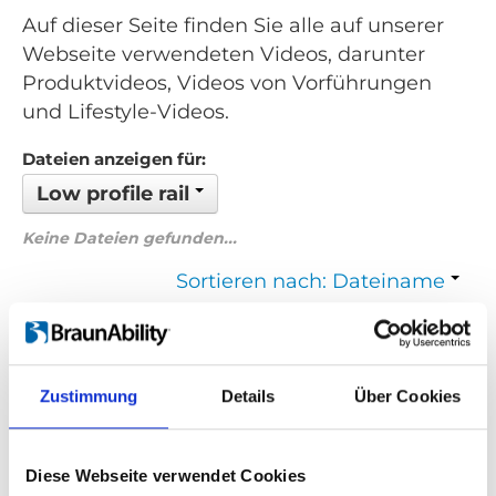
Auf dieser Seite finden Sie alle auf unserer
Webseite verwendeten Videos, darunter
Produktvideos, Videos von Vorführungen
und Lifestyle-Videos.
Dateien anzeigen für:
Low profile rail
Keine Dateien gefunden...
Sortieren nach: Dateiname
Zurück
1
Weiter
Zustimmung
Details
Über Cookies
Suchen Sie etwas Bestimmtes?
Wenn Sie nach einem Video zu einem bestimmten Produkt
Diese Webseite verwendet Cookies
suchen, können Sie das gewünschte Produkt im Dropdown-