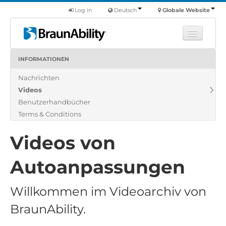
Log in
Deutsch
Globale Website
INFORMATIONEN
Fortbildung
Nachrichten
Produkte
Videos
Nutzfahrzeuge
Benutzerhandbücher
Über uns
Terms & Conditions
Finde einen Händler
Videos von
Autoanpassungen
Willkommen im Videoarchiv von
BraunAbility.