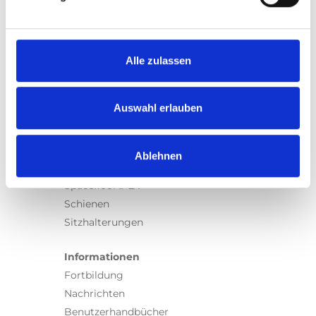
Produkte
Carony
Turny Evo
Turny Low Vehicle
Alle zulassen
Chair Topper
Carospeed Classic
Auswahl erlauben
Rollstuhllifte
Produkte
Ablehnen
E-Serie lifte
Spacefloor® LX
Schienen
Sitzhalterungen
Informationen
Fortbildung
Nachrichten
Benutzerhandbücher