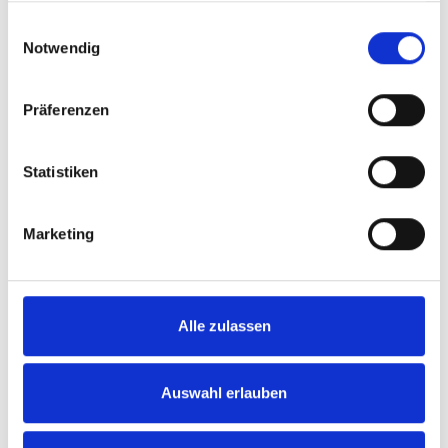
gesammelt haben.
Einwilligungsauswahl
Notwendig
Videosprache:
English
Untertitel:
English, German,
French, Swedish, Spanish, Italian
Präferenzen
Kategorie:
Product video, Carony
Statistiken
Bitte
erlauben Sie allen Cookies,
um dieses
Marketing
Video anzusehen.
Alle zulassen
Auswahl erlauben
Carony in a home for the elderly