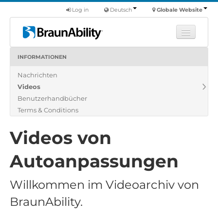
Log in
Deutsch
Globale Website
INFORMATIONEN
Fortbildung
Nachrichten
Produkte
Videos
Nutzfahrzeuge
Benutzerhandbücher
Über uns
Terms & Conditions
Finde einen Händler
Videos von
Autoanpassungen
Willkommen im Videoarchiv von
BraunAbility.