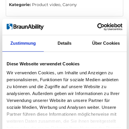
Kategorie:
Product video, Carony
Bitte
erlauben Sie allen Cookies,
um dieses
Video anzusehen.
Zustimmung
Details
Über Cookies
Diese Webseite verwendet Cookies
Wir verwenden Cookies, um Inhalte und Anzeigen zu
personalisieren, Funktionen für soziale Medien anbieten
zu können und die Zugriffe auf unsere Website zu
Carony - Usage
analysieren. Außerdem geben wir Informationen zu Ihrer
Verwendung unserer Website an unsere Partner für
Einbettungscode
(Kopieren Sie den folgenden Code
soziale Medien, Werbung und Analysen weiter. Unsere
und fügen Sie ihn in das HTML Ihrer eigenen Site ein,
Partner führen diese Informationen möglicherweise mit
um das Video einzubetten)
:
weiteren Daten zusammen, die Sie ihnen bereitgestellt
haben oder die sie im Rahmen Ihrer Nutzung der Dienste