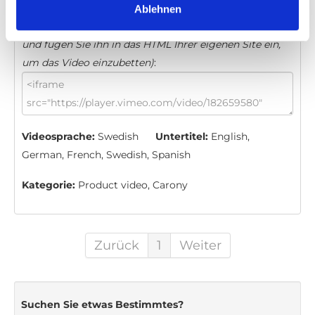
Ablehnen
Einbettungscode
(Kopieren Sie den folgenden Code
und fügen Sie ihn in das HTML Ihrer eigenen Site ein,
um das Video einzubetten)
:
Videosprache:
Swedish
Untertitel:
English,
German, French, Swedish, Spanish
Kategorie:
Product video, Carony
Zurück
1
Weiter
Suchen Sie etwas Bestimmtes?