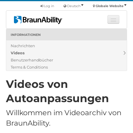
Log in
Deutsch
Globale Website
INFORMATIONEN
Fortbildung
Nachrichten
Produkte
Videos
Nutzfahrzeuge
Benutzerhandbücher
Über uns
Terms & Conditions
Finde einen Händler
Videos von
Autoanpassungen
Willkommen im Videoarchiv von
BraunAbility.