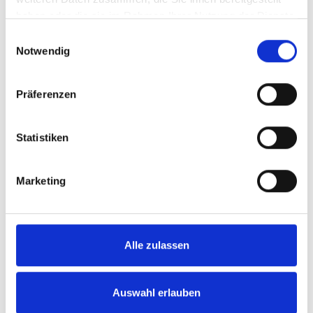
haben oder die sie im Rahmen Ihrer Nutzung der Dienste
Suchen Sie etwas Bestimmtes?
gesammelt haben.
Einwilligungsauswahl
Wenn Sie nach einem Video zu einem bestimmten Produkt
Notwendig
suchen, können Sie das gewünschte Produkt im Dropdown-
Menü auf der linken Seite auswählen. Bitte beachten Sie, dass es
nicht zu allen Produkten eigene Videos gibt.
Präferenzen
Einbetten
Unter jedem Video finden Sie einen Code, mit dem Sie das Video
auf Ihrer Webseite einbetten können.
Statistiken
Abonnieren
Abonnieren Sie hier unseren
YouTube-Kanal
, um sofort
Marketing
benachrichtigt zu werden, wenn wir ein neues Video hochladen.
Alle zulassen
Auswahl erlauben