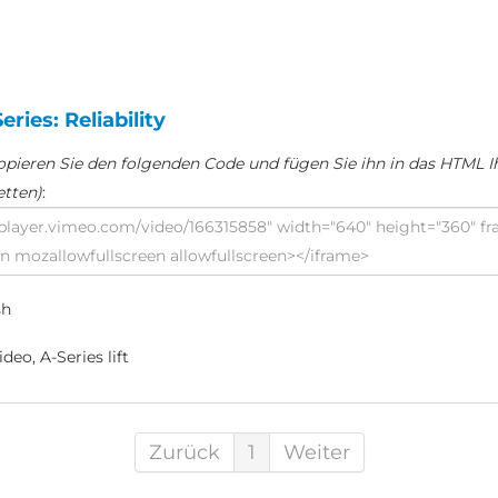
ries: Reliability
opieren Sie den folgenden Code und fügen Sie ihn in das HTML Ih
etten)
:
sh
deo, A-Series lift
Zurück
1
Weiter