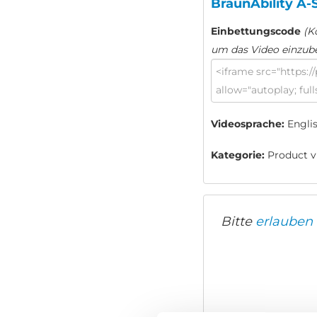
BraunAbility A-
Einbettungscode
(K
um das Video einzub
Videosprache:
Engli
Kategorie:
Product vi
Bitte
erlauben 