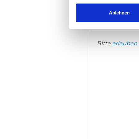
Videosprache:
Un
Ablehnen
Kategorie:
Product vi
Bitte
erlauben 