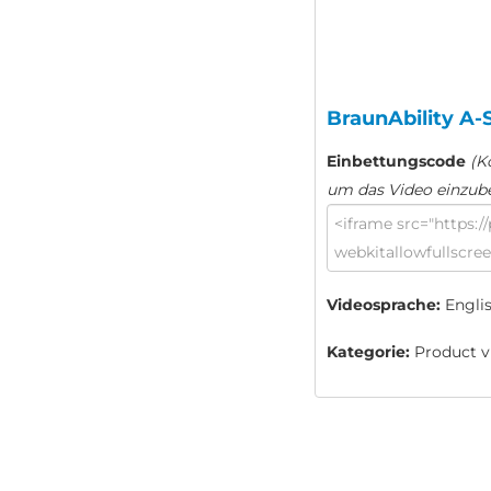
BraunAbility A-Se
Einbettungscode
(K
um das Video einzub
Videosprache:
Engli
Kategorie:
Product vi