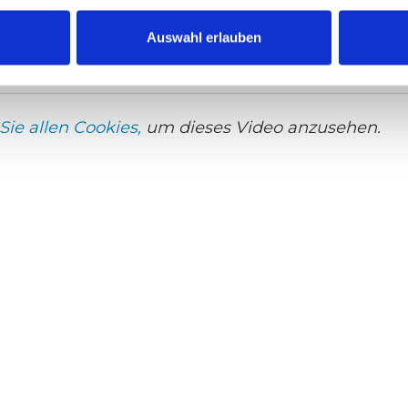
tertitel:
English
Auswahl erlauben
deo, A-Series lift
Sie allen Cookies,
um dieses Video anzusehen.