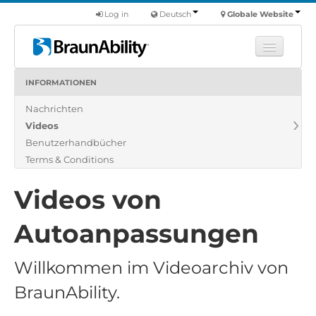
Log in
Deutsch
Globale Website
INFORMATIONEN
Fortbildung
Nachrichten
Produkte
Videos
Nutzfahrzeuge
Benutzerhandbücher
Über uns
Terms & Conditions
Finde einen Händler
Videos von
Autoanpassungen
Willkommen im Videoarchiv von
BraunAbility.