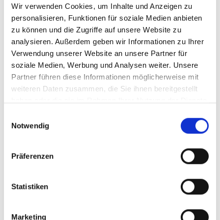
Wir verwenden Cookies, um Inhalte und Anzeigen zu
Menü auf der linken Seite auswählen. Bitte beachten Sie, dass es
nicht zu allen Produkten eigene Videos gibt.
personalisieren, Funktionen für soziale Medien anbieten
zu können und die Zugriffe auf unsere Website zu
Einbetten
analysieren. Außerdem geben wir Informationen zu Ihrer
Unter jedem Video finden Sie einen Code, mit dem Sie das Video
auf Ihrer Webseite einbetten können.
Verwendung unserer Website an unsere Partner für
soziale Medien, Werbung und Analysen weiter. Unsere
Abonnieren
Partner führen diese Informationen möglicherweise mit
Abonnieren Sie hier unseren
YouTube-Kanal
, um sofort
weiteren Daten zusammen, die Sie ihnen bereitgestellt
benachrichtigt zu werden, wenn wir ein neues Video hochladen.
haben oder die sie im Rahmen Ihrer Nutzung der Dienste
gesammelt haben.
Einwilligungsauswahl
Notwendig
Präferenzen
Statistiken
Marketing