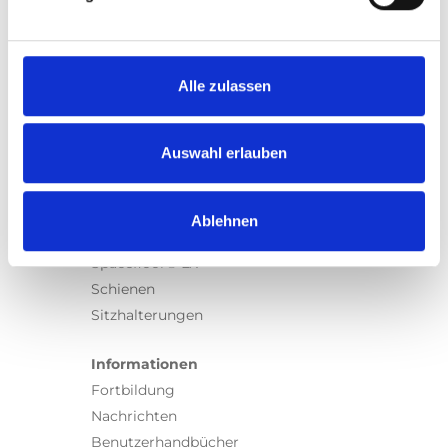
Produkte
Carony
Turny Evo
Turny Low Vehicle
Alle zulassen
Chair Topper
Carospeed Classic
Auswahl erlauben
Rollstuhllifte
Produkte
Ablehnen
E-Serie lifte
Spacefloor® LX
Schienen
Sitzhalterungen
Informationen
Fortbildung
Nachrichten
Benutzerhandbücher