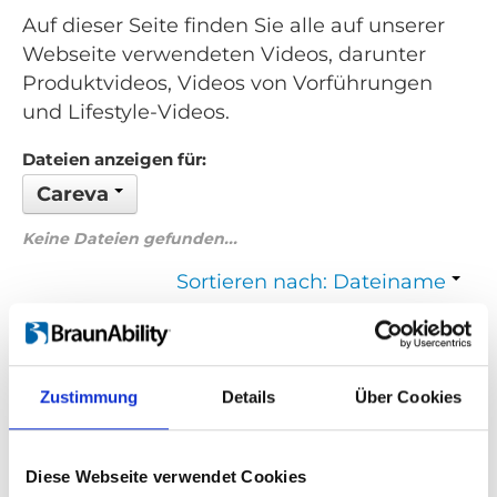
Auf dieser Seite finden Sie alle auf unserer
Webseite verwendeten Videos, darunter
Produktvideos, Videos von Vorführungen
und Lifestyle-Videos.
Dateien anzeigen für:
Careva
Keine Dateien gefunden...
Sortieren nach: Dateiname
Zurück
1
Weiter
Zustimmung
Details
Über Cookies
Suchen Sie etwas Bestimmtes?
Wenn Sie nach einem Video zu einem bestimmten Produkt
Diese Webseite verwendet Cookies
suchen, können Sie das gewünschte Produkt im Dropdown-