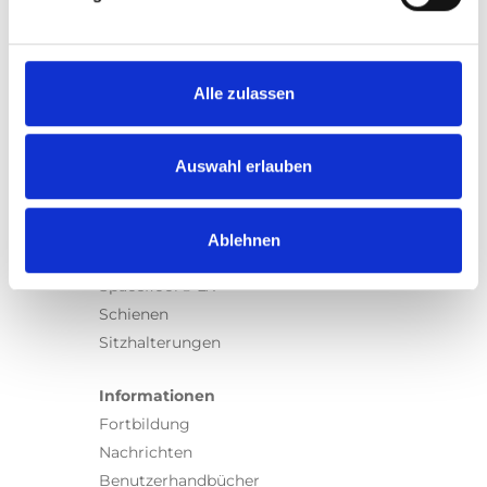
Produkte
Carony
Turny Evo
Turny Low Vehicle
Alle zulassen
Chair Topper
Carospeed Classic
Auswahl erlauben
Rollstuhllifte
Produkte
Ablehnen
E-Serie lifte
Spacefloor® LX
Schienen
Sitzhalterungen
Informationen
Fortbildung
Nachrichten
Benutzerhandbücher