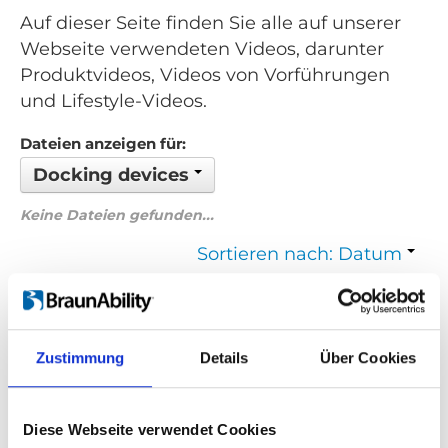
Auf dieser Seite finden Sie alle auf unserer
Webseite verwendeten Videos, darunter
Produktvideos, Videos von Vorführungen
und Lifestyle-Videos.
Dateien anzeigen für:
Docking devices
Keine Dateien gefunden...
Sortieren nach: Datum
Zurück
1
Weiter
Zustimmung
Details
Über Cookies
Suchen Sie etwas Bestimmtes?
Wenn Sie nach einem Video zu einem bestimmten Produkt
Diese Webseite verwendet Cookies
suchen, können Sie das gewünschte Produkt im Dropdown-