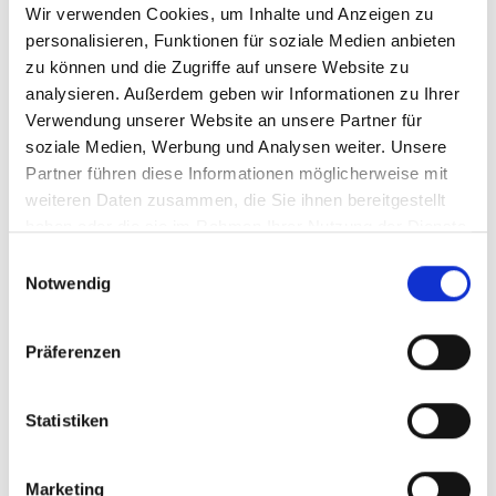
Wir verwenden Cookies, um Inhalte und Anzeigen zu
Menü auf der linken Seite auswählen. Bitte beachten Sie, dass es
nicht zu allen Produkten eigene Videos gibt.
personalisieren, Funktionen für soziale Medien anbieten
zu können und die Zugriffe auf unsere Website zu
Einbetten
analysieren. Außerdem geben wir Informationen zu Ihrer
Unter jedem Video finden Sie einen Code, mit dem Sie das Video
auf Ihrer Webseite einbetten können.
Verwendung unserer Website an unsere Partner für
soziale Medien, Werbung und Analysen weiter. Unsere
Abonnieren
Partner führen diese Informationen möglicherweise mit
Abonnieren Sie hier unseren
YouTube-Kanal
, um sofort
weiteren Daten zusammen, die Sie ihnen bereitgestellt
benachrichtigt zu werden, wenn wir ein neues Video hochladen.
haben oder die sie im Rahmen Ihrer Nutzung der Dienste
gesammelt haben.
Einwilligungsauswahl
Notwendig
Präferenzen
Statistiken
Marketing