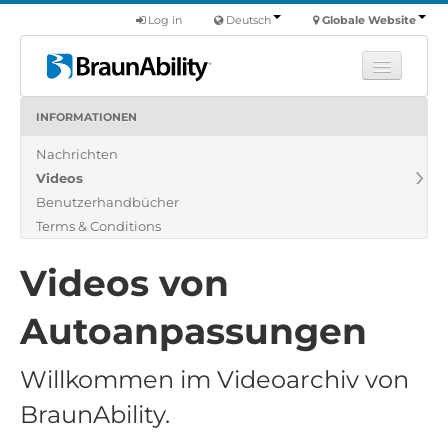
Log in
Deutsch
Globale Website
INFORMATIONEN
Fortbildung
Nachrichten
Produkte
Videos
Nutzfahrzeuge
Benutzerhandbücher
Über uns
Terms & Conditions
Finde einen Händler
Videos von
Autoanpassungen
Willkommen im Videoarchiv von
BraunAbility.