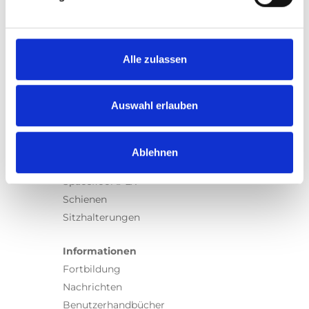
Produkte
Carony
Turny Evo
Turny Low Vehicle
Alle zulassen
Chair Topper
Carospeed Classic
Auswahl erlauben
Rollstuhllifte
Produkte
Ablehnen
E-Serie lifte
Spacefloor® LX
Schienen
Sitzhalterungen
Informationen
Fortbildung
Nachrichten
Benutzerhandbücher