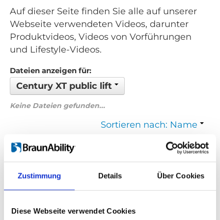
Auf dieser Seite finden Sie alle auf unserer
Webseite verwendeten Videos, darunter
Produktvideos, Videos von Vorführungen
und Lifestyle-Videos.
Dateien anzeigen für:
Century XT public lift
Keine Dateien gefunden...
Sortieren nach: Name
Zurück
1
Weiter
Zustimmung
Details
Über Cookies
Suchen Sie etwas Bestimmtes?
Wenn Sie nach einem Video zu einem bestimmten Produkt
Diese Webseite verwendet Cookies
suchen, können Sie das gewünschte Produkt im Dropdown-