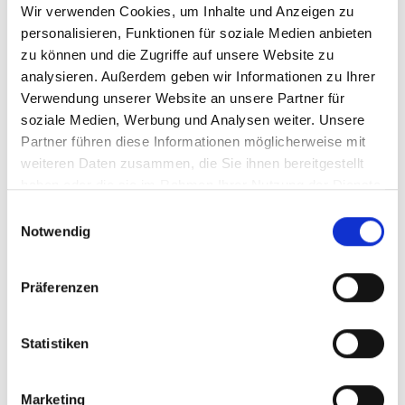
Wir verwenden Cookies, um Inhalte und Anzeigen zu
Menü auf der linken Seite auswählen. Bitte beachten Sie, dass es
nicht zu allen Produkten eigene Videos gibt.
personalisieren, Funktionen für soziale Medien anbieten
zu können und die Zugriffe auf unsere Website zu
Einbetten
analysieren. Außerdem geben wir Informationen zu Ihrer
Unter jedem Video finden Sie einen Code, mit dem Sie das Video
auf Ihrer Webseite einbetten können.
Verwendung unserer Website an unsere Partner für
soziale Medien, Werbung und Analysen weiter. Unsere
Abonnieren
Partner führen diese Informationen möglicherweise mit
Abonnieren Sie hier unseren
YouTube-Kanal
, um sofort
weiteren Daten zusammen, die Sie ihnen bereitgestellt
benachrichtigt zu werden, wenn wir ein neues Video hochladen.
haben oder die sie im Rahmen Ihrer Nutzung der Dienste
gesammelt haben.
Einwilligungsauswahl
Notwendig
Präferenzen
Statistiken
Marketing