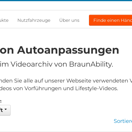
ukte
Nutzfahrzeuge
Über uns
Finde einen Händ
von Autoanpassungen
m Videoarchiv von BraunAbility.
finden Sie alle auf unserer Webseite verwendeten 
deos von Vorführungen und Lifestyle-Videos.
:
ft
Sortie