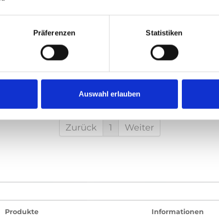
opieren Sie den folgenden Code und fügen Sie ihn in das HTML Ih
Präferenzen
Statistiken
etten)
:
y lift, Product video
Auswahl erlauben
Zurück
1
Weiter
Produkte
Informationen