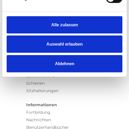
Produkte
Carony
Turny Evo
Turny Low Vehicle
Alle zulassen
Chair Topper
Carospeed Classic
Auswahl erlauben
Rollstuhllifte
Produkte
Ablehnen
E-Serie lifte
Spacefloor® LX
Schienen
Sitzhalterungen
Informationen
Fortbildung
Nachrichten
Benutzerhandbücher