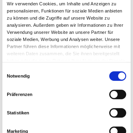
Wir verwenden Cookies, um Inhalte und Anzeigen zu
Menü auf der linken Seite auswählen. Bitte beachten Sie, dass es
nicht zu allen Produkten eigene Videos gibt.
personalisieren, Funktionen für soziale Medien anbieten
zu können und die Zugriffe auf unsere Website zu
Einbetten
analysieren. Außerdem geben wir Informationen zu Ihrer
Unter jedem Video finden Sie einen Code, mit dem Sie das Video
auf Ihrer Webseite einbetten können.
Verwendung unserer Website an unsere Partner für
soziale Medien, Werbung und Analysen weiter. Unsere
Abonnieren
Partner führen diese Informationen möglicherweise mit
Abonnieren Sie hier unseren
YouTube-Kanal
, um sofort
weiteren Daten zusammen, die Sie ihnen bereitgestellt
benachrichtigt zu werden, wenn wir ein neues Video hochladen.
haben oder die sie im Rahmen Ihrer Nutzung der Dienste
gesammelt haben.
Einwilligungsauswahl
Notwendig
Präferenzen
Statistiken
Marketing