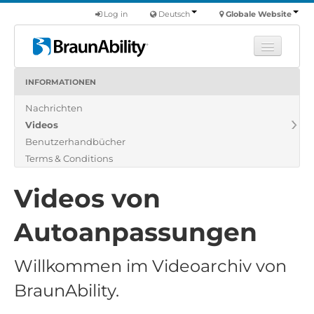
Log in
Deutsch
Globale Website
INFORMATIONEN
Fortbildung
Nachrichten
Produkte
Videos
Nutzfahrzeuge
Benutzerhandbücher
Über uns
Terms & Conditions
Finde einen Händler
Videos von
Autoanpassungen
Willkommen im Videoarchiv von
BraunAbility.