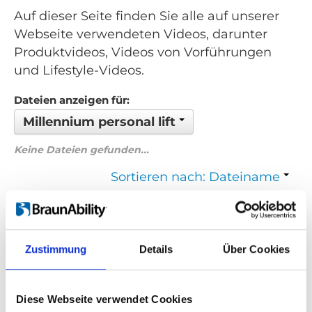
Auf dieser Seite finden Sie alle auf unserer
Webseite verwendeten Videos, darunter
Produktvideos, Videos von Vorführungen
und Lifestyle-Videos.
Dateien anzeigen für:
Millennium personal lift
Keine Dateien gefunden...
Sortieren nach: Dateiname
Zurück
1
Weiter
Zustimmung
Details
Über Cookies
Suchen Sie etwas Bestimmtes?
Wenn Sie nach einem Video zu einem bestimmten Produkt
Diese Webseite verwendet Cookies
suchen, können Sie das gewünschte Produkt im Dropdown-