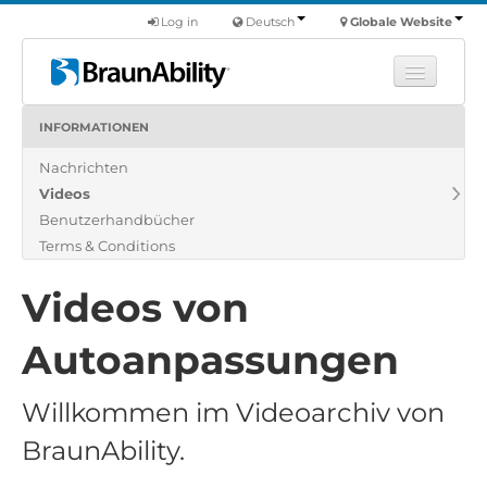
Log in
Deutsch
Globale Website
INFORMATIONEN
Fortbildung
Nachrichten
Produkte
Videos
Nutzfahrzeuge
Benutzerhandbücher
Über uns
Terms & Conditions
Finde einen Händler
Videos von
Autoanpassungen
Willkommen im Videoarchiv von
BraunAbility.