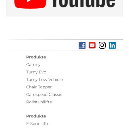
Produkte
Carony
Turny Evo
Turny Low Vehicle
Chair Topper
Carospeed Classic
Rollstuhllifte
Produkte
E-Serie lifte