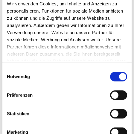
Wir verwenden Cookies, um Inhalte und Anzeigen zu
Menü auf der linken Seite auswählen. Bitte beachten Sie, dass es
nicht zu allen Produkten eigene Videos gibt.
personalisieren, Funktionen für soziale Medien anbieten
zu können und die Zugriffe auf unsere Website zu
Einbetten
analysieren. Außerdem geben wir Informationen zu Ihrer
Unter jedem Video finden Sie einen Code, mit dem Sie das Video
auf Ihrer Webseite einbetten können.
Verwendung unserer Website an unsere Partner für
soziale Medien, Werbung und Analysen weiter. Unsere
Abonnieren
Partner führen diese Informationen möglicherweise mit
Abonnieren Sie hier unseren
YouTube-Kanal
, um sofort
weiteren Daten zusammen, die Sie ihnen bereitgestellt
benachrichtigt zu werden, wenn wir ein neues Video hochladen.
haben oder die sie im Rahmen Ihrer Nutzung der Dienste
gesammelt haben.
Einwilligungsauswahl
Notwendig
Präferenzen
Statistiken
Marketing