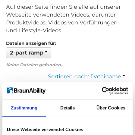
Auf dieser Seite finden Sie alle auf unserer
Webseite verwendeten Videos, darunter
Produktvideos, Videos von Vorführungen
und Lifestyle-Videos.
Dateien anzeigen für:
2-part ramp
Keine Dateien gefunden...
Sortieren nach: Dateiname
Zurück
1
Weiter
Zustimmung
Details
Über Cookies
Suchen Sie etwas Bestimmtes?
Wenn Sie nach einem Video zu einem bestimmten Produkt
Diese Webseite verwendet Cookies
suchen, können Sie das gewünschte Produkt im Dropdown-