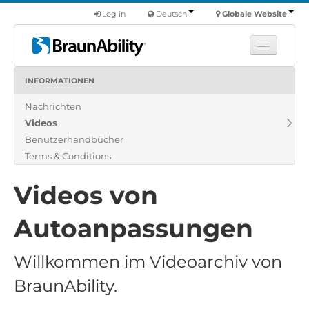
Log in
Deutsch
Globale Website
INFORMATIONEN
Fortbildung
Nachrichten
Produkte
Videos
Nutzfahrzeuge
Benutzerhandbücher
Über uns
Terms & Conditions
Finde einen Händler
Videos von
Autoanpassungen
Willkommen im Videoarchiv von
BraunAbility.