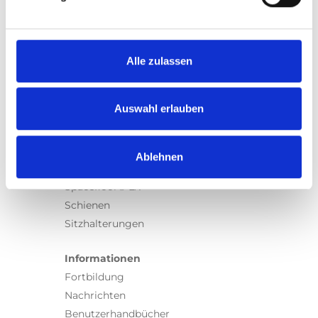
Produkte
Carony
Turny Evo
Turny Low Vehicle
Alle zulassen
Chair Topper
Carospeed Classic
Auswahl erlauben
Rollstuhllifte
Produkte
Ablehnen
E-Serie lifte
Spacefloor® LX
Schienen
Sitzhalterungen
Informationen
Fortbildung
Nachrichten
Benutzerhandbücher