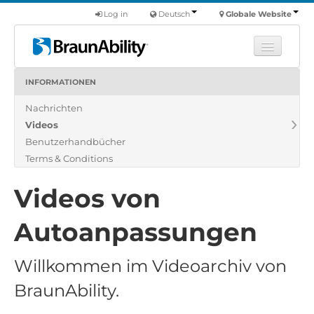
Log in
Deutsch
Globale Website
INFORMATIONEN
Fortbildung
Nachrichten
Produkte
Videos
Nutzfahrzeuge
Benutzerhandbücher
Über uns
Terms & Conditions
Finde einen Händler
Videos von
Autoanpassungen
Willkommen im Videoarchiv von
BraunAbility.