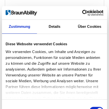
FEAL Portable Ramps
Zustimmung
Details
Über Cookies
Videosprache:
English
Kategorie:
Fixed ramp, Folding ramp, Folding
Diese Webseite verwendet Cookies
telescopic ramp, Telescopic ramp, Product video
Wir verwenden Cookies, um Inhalte und Anzeigen zu
personalisieren, Funktionen für soziale Medien anbieten
zu können und die Zugriffe auf unsere Website zu
Zurück
1
Weiter
analysieren. Außerdem geben wir Informationen zu Ihrer
Verwendung unserer Website an unsere Partner für
soziale Medien, Werbung und Analysen weiter. Unsere
Suchen Sie etwas Bestimmtes?
Partner führen diese Informationen möglicherweise mit
Wenn Sie nach einem Video zu einem bestimmten Produkt
weiteren Daten zusammen, die Sie ihnen bereitgestellt
suchen, können Sie das gewünschte Produkt im Dropdown-
haben oder die sie im Rahmen Ihrer Nutzung der Dienste
Menü auf der linken Seite auswählen. Bitte beachten Sie, dass es
gesammelt haben.
nicht zu allen Produkten eigene Videos gibt.
Einwilligungsauswahl