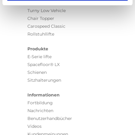
Turny Evo
Turny Low Vehicle
Chair Topper
Carospeed Classic
Rollstuhllifte
Produkte
E-Serie lifte
Spacefloor® LX
Schienen
Sitzhalterungen
Informationen
Fortbildung
Nachrichten
Benutzerhandbücher
Videos
Kundenmeinungen