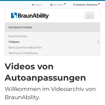
Log in
Deutsch
Globale Website
INFORMATIONEN
Fortbildung
Nachrichten
Produkte
Videos
Nutzfahrzeuge
Benutzerhandbücher
Über uns
Terms & Conditions
Finde einen Händler
Videos von
Autoanpassungen
Willkommen im Videoarchiv von
BraunAbility.