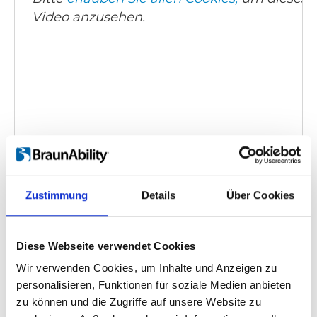
Video anzusehen.
Carony Classic - demonstration video
Einbettungscode
(Kopieren Sie den folgenden Code
und fügen Sie ihn in das HTML Ihrer eigenen Site ein,
Zustimmung
Details
Über Cookies
um das Video einzubetten)
:
Diese Webseite verwendet Cookies
Wir verwenden Cookies, um Inhalte und Anzeigen zu
personalisieren, Funktionen für soziale Medien anbieten
Kategorie:
Carony Classic, Product video
zu können und die Zugriffe auf unsere Website zu