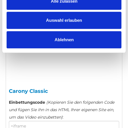
Alle zulassen
Kategorie:
Carony Classic, Turnout, Product video
Auswahl erlauben
Bitte
erlauben Sie allen Cookies,
um dieses
Video anzusehen.
Ablehnen
Carony Classic
Einbettungscode
(Kopieren Sie den folgenden Code
und fügen Sie ihn in das HTML Ihrer eigenen Site ein,
um das Video einzubetten)
: