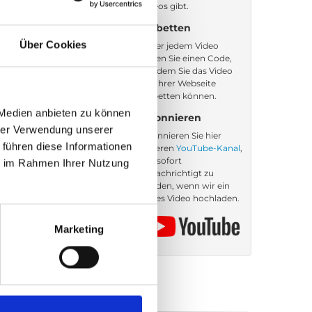
Videos gibt.
Einbetten
Über Cookies
Unter jedem Video
finden Sie einen Code,
mit dem Sie das Video
auf Ihrer Webseite
einbetten können.
 Medien anbieten zu können
Abonnieren
hrer Verwendung unserer
Abonnieren Sie hier
 führen diese Informationen
unseren
YouTube-Kanal
,
um sofort
ie im Rahmen Ihrer Nutzung
benachrichtigt zu
werden, wenn wir ein
neues Video hochladen.
Marketing