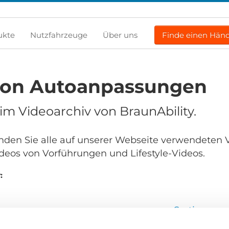
ukte
Nutzfahrzeuge
Über uns
Finde einen Händ
von Autoanpassungen
m Videoarchiv von BraunAbility.
finden Sie alle auf unserer Webseite verwendeten 
deos von Vorführungen und Lifestyle-Videos.
:
Sortieren 
en...