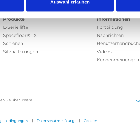
Auswahl erlauben
Produkte
Informationen
E-Serie lifte
Fortbildung
Spacefloor® LX
Nachrichten
Schienen
Benutzerhandbüch
Sitzhalterungen
Videos
Kundenmeinungen
en Sie über unsere
Ko
|
|
gs-bedingungen
Datenschutzerklärung
Cookies