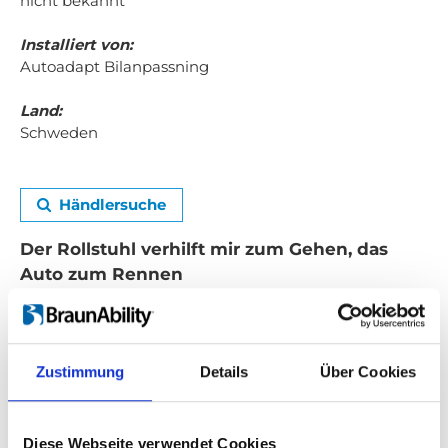
nicht bekannt
Installiert von:
Autoadapt Bilanpassning
Land:
Schweden
Händlersuche
Der Rollstuhl verhilft mir zum Gehen, das
Auto zum Rennen
Ich arbeite in Teilzeit und fahre selbst, da ich
keinen persönlichen Assistenten habe. Der
öffentliche Nahverkehr ist ziemlich gut, aber
Zustimmung
Details
Über Cookies
mit meinem eigenen Auto kann ich frei
entscheiden, wohin ich möchte, und wann.
Diese Webseite verwendet Cookies