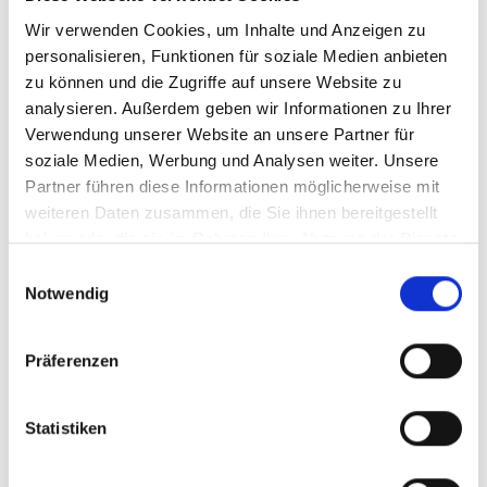
Außerdem habe ich Autos schon immer
gemocht. Schon mein ganzes Leben lang hatte
Wir verwenden Cookies, um Inhalte und Anzeigen zu
ich stets mit Autos zu tun. Vor meiner
personalisieren, Funktionen für soziale Medien anbieten
körperlichen Einschränkung war ich immer ein
zu können und die Zugriffe auf unsere Website zu
analysieren. Außerdem geben wir Informationen zu Ihrer
aktiver Mensch, spielte Fußball und war viel
Verwendung unserer Website an unsere Partner für
unterwegs. Mit meinem angepassten Auto kann
soziale Medien, Werbung und Analysen weiter. Unsere
ich mir einen Teil dieses Gefühls bewahren.
Partner führen diese Informationen möglicherweise mit
weiteren Daten zusammen, die Sie ihnen bereitgestellt
haben oder die sie im Rahmen Ihrer Nutzung der Dienste
gesammelt haben.
Einwilligungsauswahl
Weitere Kundenmeinungen
Notwendig
Präferenzen
Statistiken