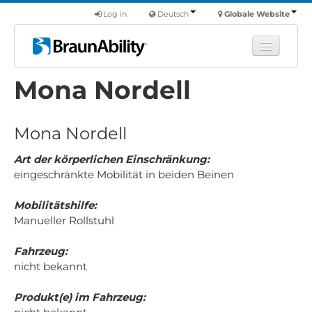
Log in
Deutsch
Globale Website
Mona Nordell
Fortbildung
Produkte
Mona Nordell
Nutzfahrzeuge
Über uns
Art der körperlichen Einschränkung:
eingeschränkte Mobilität in beiden Beinen
Finde einen Händler
Mobilitätshilfe:
Manueller Rollstuhl
Fahrzeug:
nicht bekannt
Produkt(e) im Fahrzeug: