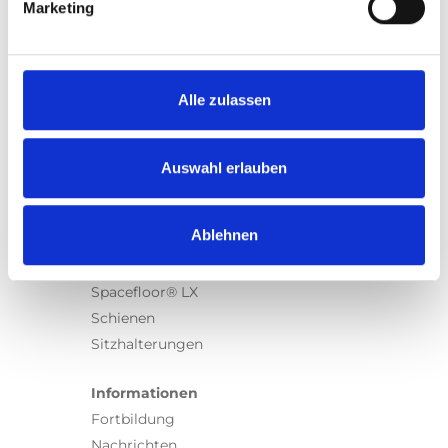
Marketing
Produkte
Carony
Turny Evo
Alle zulassen
Turny Low Vehicle
Chair Topper
Carospeed Classic
Auswahl erlauben
Rollstuhllifte
Ablehnen
Produkte
E-Serie lifte
Spacefloor® LX
Schienen
Sitzhalterungen
Informationen
Fortbildung
Nachrichten