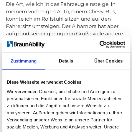
Die Art, wie ich in das Fahrzeug einsteige. In
meinem vorherigen Auto, einem Chevy-Bus,
konnte ich im Rollstuhl sitzen und auf den
Fahrersitz umsteigen. Der Alhambra hat aber
aufgrund seiner geringeren Größe viele andere
Vorteile.
Wenn Sie die freie Wahl hätten: Wo würden
Sie mit Ihrem angepassten Fahrzeug gerne
Zustimmung
Details
Über Cookies
hinfahren?
Ich würde gerne nach Österreich reisen, einfach
Diese Webseite verwendet Cookies
um dort ein wenig herumzufahren und die
Landschaft zu genießen. Ich war schon einmal
Wir verwenden Cookies, um Inhalte und Anzeigen zu
da und weiß deshalb, wie schön die
personalisieren, Funktionen für soziale Medien anbieten
Landschaften dort sind.
zu können und die Zugriffe auf unsere Website zu
Wenn ich mich daran sattgesehen habe, geht es
analysieren. Außerdem geben wir Informationen zu Ihrer
weiter nach Frankreich. Dort mache ich
Verwendung unserer Website an unsere Partner für
vielleicht einen Zwischenstopp in einer Stadt
soziale Medien, Werbung und Analysen weiter. Unsere