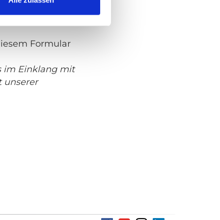
kästchen unten
lar zuzusenden.
diesem Formular
s im Einklang mit
 unserer