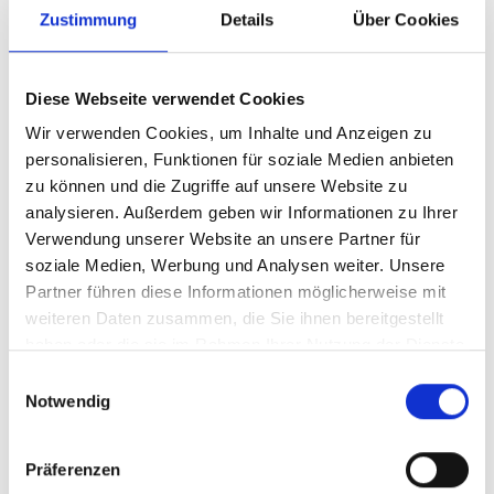
Zustimmung
Details
Über Cookies
Verkaufte Produkte:
Um- und Hinsetzen
Diese Webseite verwendet Cookies
Fahrhilfen
Wir verwenden Cookies, um Inhalte und Anzeigen zu
Rollstuhllifte
Systemboden und Sitze
personalisieren, Funktionen für soziale Medien anbieten
Personen- und Rollstuhlrückhalte- systeme
zu können und die Zugriffe auf unsere Website zu
Rampen
analysieren. Außerdem geben wir Informationen zu Ihrer
Verwendung unserer Website an unsere Partner für
soziale Medien, Werbung und Analysen weiter. Unsere
Partner führen diese Informationen möglicherweise mit
weiteren Daten zusammen, die Sie ihnen bereitgestellt
BraunAbility Europe ist stolz darauf, auf der ganzen Welt
vertreten zu sein. Als Voraussetzung für Ihre Sicherheit und die
haben oder die sie im Rahmen Ihrer Nutzung der Dienste
all unserer Endkunden müssen wir jedoch gewährleisten, dass
gesammelt haben.
Einwilligungsauswahl
unsere Produkte durch qualifiziertes Personal richtig und sicher
Notwendig
installiert werden.
BraunAbility Europe-Produkte sind nur über unsere
Präferenzen
Fachhändler, die über ausgezeichnete Kenntnisse im Umbau
von Pkws verfügen, zu beziehen. All unsere Fachhändler haben