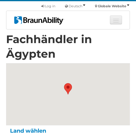
Log in
Deutsch
Globale Website
Fachhändler in
Fortbildung
Produkte
Ägypten
Nutzfahrzeuge
Über uns
Finde einen Händler
Land wählen