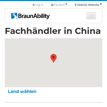
Log in
Deutsch
Globale Website
Fachhändler in China
Fortbildung
Produkte
Nutzfahrzeuge
Über uns
Finde einen Händler
Land wählen