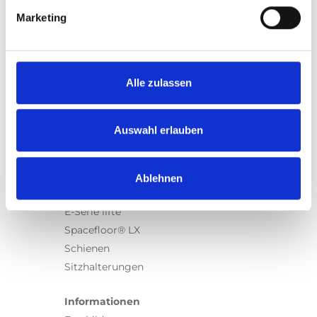
Marketing
Produkte
Carony
Alle zulassen
Turny Evo
Turny Low Vehicle
Chair Topper
Auswahl erlauben
Carospeed Classic
Rollstuhllifte
Ablehnen
Produkte
E-Serie lifte
Spacefloor® LX
Schienen
Sitzhalterungen
Informationen