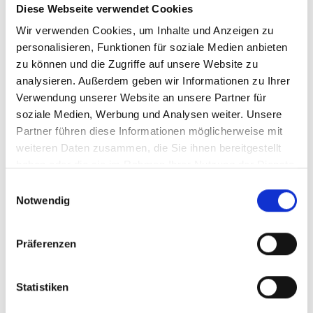
Rollstuhllifte
Diese Webseite verwendet Cookies
Rampen
Wir verwenden Cookies, um Inhalte und Anzeigen zu
personalisieren, Funktionen für soziale Medien anbieten
zu können und die Zugriffe auf unsere Website zu
analysieren. Außerdem geben wir Informationen zu Ihrer
BraunAbility Europe ist stolz darauf, auf der ganzen Welt
Verwendung unserer Website an unsere Partner für
vertreten zu sein. Als Voraussetzung für Ihre Sicherheit und die
soziale Medien, Werbung und Analysen weiter. Unsere
all unserer Endkunden müssen wir jedoch gewährleisten, dass
Partner führen diese Informationen möglicherweise mit
unsere Produkte durch qualifiziertes Personal richtig und sicher
weiteren Daten zusammen, die Sie ihnen bereitgestellt
installiert werden.
haben oder die sie im Rahmen Ihrer Nutzung der Dienste
BraunAbility Europe-Produkte sind nur über unsere
gesammelt haben.
Einwilligungsauswahl
Fachhändler, die über ausgezeichnete Kenntnisse im Umbau
Notwendig
von Pkws verfügen, zu beziehen. All unsere Fachhändler haben
am BraunAbility Europe Trainingszentrum in Schweden oder in
Großbritannien eine Ausbildung durch unsere Produkttrainer
Präferenzen
erhalten.
Statistiken