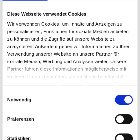
Um- und Hinsetzen
Heben und Verstauen
Diese Webseite verwendet Cookies
Fahrhilfen
Rollstuhllifte
Wir verwenden Cookies, um Inhalte und Anzeigen zu
Rampen
personalisieren, Funktionen für soziale Medien anbieten
zu können und die Zugriffe auf unsere Website zu
analysieren. Außerdem geben wir Informationen zu Ihrer
Verwendung unserer Website an unsere Partner für
soziale Medien, Werbung und Analysen weiter. Unsere
BraunAbility Europe ist stolz darauf, auf der ganzen Welt
Partner führen diese Informationen möglicherweise mit
vertreten zu sein. Als Voraussetzung für Ihre Sicherheit und die
all unserer Endkunden müssen wir jedoch gewährleisten, dass
weiteren Daten zusammen, die Sie ihnen bereitgestellt
unsere Produkte durch qualifiziertes Personal richtig und sicher
haben oder die sie im Rahmen Ihrer Nutzung der Dienste
installiert werden.
gesammelt haben.
Einwilligungsauswahl
BraunAbility Europe-Produkte sind nur über unsere
Notwendig
Fachhändler, die über ausgezeichnete Kenntnisse im Umbau
von Pkws verfügen, zu beziehen. All unsere Fachhändler haben
am BraunAbility Europe Trainingszentrum in Schweden oder in
Präferenzen
Großbritannien eine Ausbildung durch unsere Produkttrainer
erhalten.
Statistiken