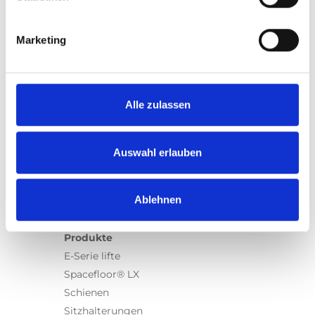
Marketing
Produkte
Alle zulassen
Carony
Turny Evo
Turny Low Vehicle
Auswahl erlauben
Chair Topper
Carospeed Classic
Ablehnen
Rollstuhllifte
Produkte
E-Serie lifte
Spacefloor® LX
Schienen
Sitzhalterungen