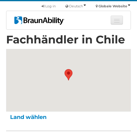
Log in
Deutsch
Globale Website
Fachhändler in Chile
Fortbildung
Produkte
Nutzfahrzeuge
Über uns
Finde einen Händler
Land wählen