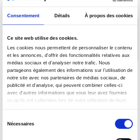
Message *
Consentement
Détails
À propos des cookies
Ce site web utilise des cookies.
Les cookies nous permettent de personnaliser le contenu
et les annonces, d'offrir des fonctionnalités relatives aux
médias sociaux et d'analyser notre trafic. Nous
partageons également des informations sur l'utilisation de
Qu’est-ce qui vous intéresse ?
notre site avec nos partenaires de médias sociaux, de
Assise dans le véhicule
publicité et d'analyse, qui peuvent combiner celles-ci
avec d'autres informations que vous leur avez fournies
Levage et arrimage
ou qu'ils ont collectées lors de votre utilisation de leurs
Conduite autonome
services.
Plateformes pour fauteuils roulant
Sélection
Planchers et Sièges
Nécessaires
du
consentement
Systèmes d'attache et ceintures