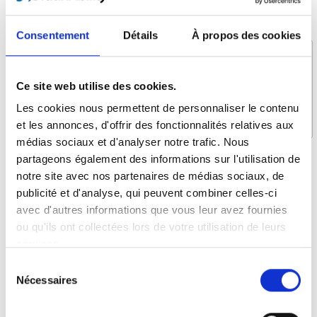
Message *
Consentement
Détails
À propos des cookies
Ce site web utilise des cookies.
Les cookies nous permettent de personnaliser le contenu
et les annonces, d'offrir des fonctionnalités relatives aux
médias sociaux et d'analyser notre trafic. Nous
partageons également des informations sur l'utilisation de
Qu’est-ce qui vous intéresse ?
notre site avec nos partenaires de médias sociaux, de
Assise dans le véhicule
publicité et d'analyse, qui peuvent combiner celles-ci
avec d'autres informations que vous leur avez fournies
Levage et arrimage
ou qu'ils ont collectées lors de votre utilisation de leurs
Conduite autonome
services.
Plateformes pour fauteuils roulant
Sélection
Planchers et Sièges
Nécessaires
du
consentement
Systèmes d'attache et ceintures