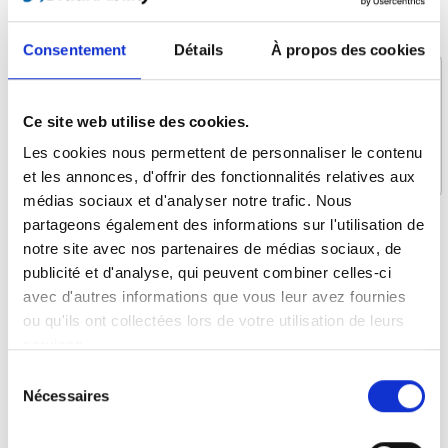
Message *
Consentement
Détails
À propos des cookies
Ce site web utilise des cookies.
Les cookies nous permettent de personnaliser le contenu
et les annonces, d'offrir des fonctionnalités relatives aux
médias sociaux et d'analyser notre trafic. Nous
partageons également des informations sur l'utilisation de
Qu’est-ce qui vous intéresse ?
notre site avec nos partenaires de médias sociaux, de
Assise dans le véhicule
publicité et d'analyse, qui peuvent combiner celles-ci
avec d'autres informations que vous leur avez fournies
Levage et arrimage
ou qu'ils ont collectées lors de votre utilisation de leurs
Conduite autonome
services.
Plateformes pour fauteuils roulant
Sélection
Planchers et Sièges
Nécessaires
du
consentement
Systèmes d'attache et ceintures