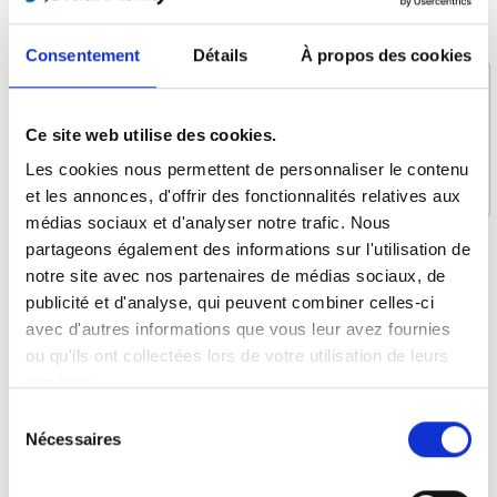
Message *
Consentement
Détails
À propos des cookies
Ce site web utilise des cookies.
Les cookies nous permettent de personnaliser le contenu
et les annonces, d'offrir des fonctionnalités relatives aux
médias sociaux et d'analyser notre trafic. Nous
partageons également des informations sur l'utilisation de
Qu’est-ce qui vous intéresse ?
notre site avec nos partenaires de médias sociaux, de
Assise dans le véhicule
publicité et d'analyse, qui peuvent combiner celles-ci
avec d'autres informations que vous leur avez fournies
Levage et arrimage
ou qu'ils ont collectées lors de votre utilisation de leurs
Conduite autonome
services.
Plateformes pour fauteuils roulant
Sélection
Planchers et Sièges
Nécessaires
du
consentement
Systèmes d'attache et ceintures