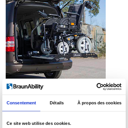
suffit s’enfoncer le
Consentement
Détails
À propos des cookies
bouton.
Ce site web utilise des cookies.
Vous n’avez pas besoin de faire quoi que ce