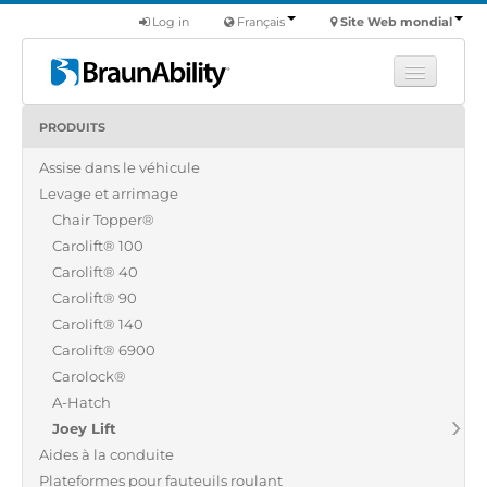
Log in
Français
Site Web mondial
PRODUITS
Apprendre
Assise dans le véhicule
Produits
Levage et arrimage
Véhicules utilitaires
Chair Topper®
Nous
Carolift® 100
Carolift® 40
Trouver un revendeur
Carolift® 90
Carolift® 140
Carolift® 6900
Carolock®
A-Hatch
Joey Lift
Aides à la conduite
Plateformes pour fauteuils roulant