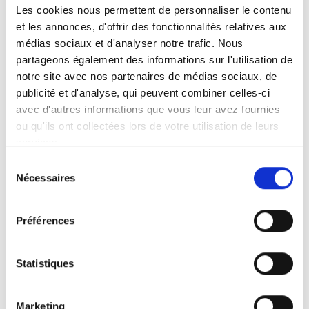
Les cookies nous permettent de personnaliser le contenu
soit. Ni levage, ni mise en place de charges
et les annonces, d'offrir des fonctionnalités relatives aux
lourdes, ni postures inconfortables. Éloignez-
médias sociaux et d'analyser notre trafic. Nous
vous de quelques pas et regardez le Joey Lift
partageons également des informations sur l'utilisation de
se mettre à l’œuvre. Il charge jusqu’à 159 kg
notre site avec nos partenaires de médias sociaux, de
dans votre voiture en toute sécurité.
publicité et d'analyse, qui peuvent combiner celles-ci
avec d'autres informations que vous leur avez fournies
Des sangles (option) peuvent être attachées
ou qu'ils ont collectées lors de votre utilisation de leurs
lorsque le véhicule d’aide à la mobilité se
services.
trouve à l’extérieur. Pour une ergonomie
Sélection
optimale, élevez la plateforme à une hauteur
Nécessaires
du
de travail confortable.
consentement
Préférences
Statistiques
Lumière
Marketing