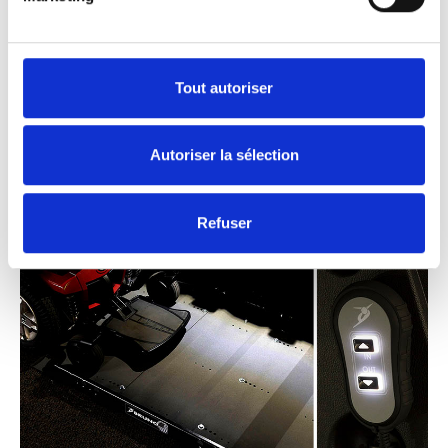
Éclairage nocturne.
Ne vous laissez pas intimider par l’obscurité.
La plateforme et la télécommande du Joey
Tout autoriser
Lift bénéficient d’un éclairage, ce qui vous
permet de voir et de faire fonctionner le Joey
Autoriser la sélection
Lift même dans les garages sombres et en
pleine nuit.
Refuser