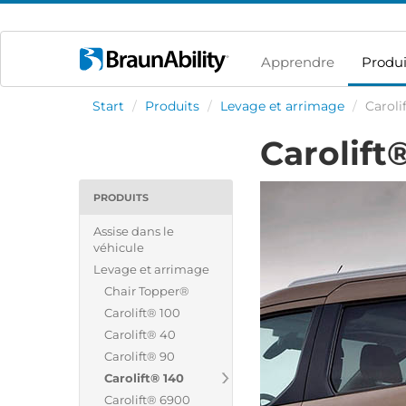
Apprendre
Produi
Start
/
Produits
/
Levage et arrimage
/
Caroli
Carolift
PRODUITS
Assise dans le
véhicule
Levage et arrimage
Chair Topper®
Carolift® 100
Carolift® 40
Carolift® 90
Carolift® 140
Carolift® 6900