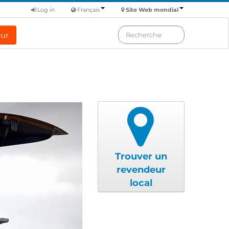
Log in
Français
Site Web mondial
eur
Trouver un
revendeur
local