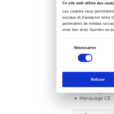
Tous les mouvemen
Ce site web utilise des cook
la commande manue
Les cookies nous permettent d
véhicules différe
sociaux et d'analyser notre t
fourgonnettes ple
partenaires de médias sociaux
vous leur avez fournies ou qu'
Faits en bref
Inst
Sélection
du
Nécessaires
Levage et piv
consentement
Fonctionneme
Convient aux b
La hauteur et l
dans la notice.
Refuser
Livré avec une
Homologation C
Marquage CE