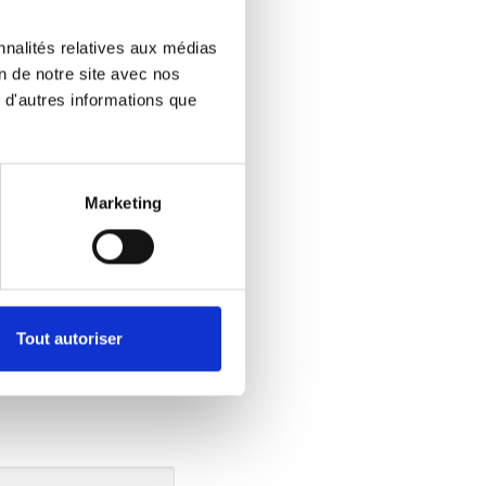
 et commandés via
 nombreux
nnalités relatives aux médias
 des
on de notre site avec nos
 d'autres informations que
Marketing
ctions figurant
Tout autoriser