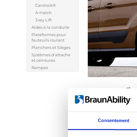
Carolock®
A-Hatch
Joey Lift
Aides à la conduite
Plateformes pour
fauteuils roulant
Planchers et Sièges
Systèmes d'attache
et ceintures
Rampes
Une grue fix
pivotement 
Carolift 140 est u
dispositifs de mob
Consentement
être plié pour per