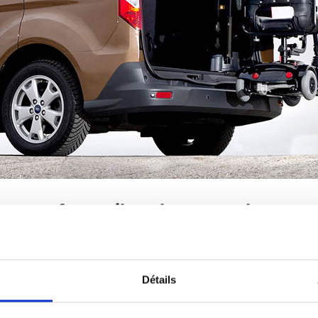
e pour fauteuil roulant avec levage e
motorisés.
ne grue discrète pour fauteuil roulant conçue pour 
ilité de jusqu'à 140 kg à l'arrière d'un véhicule. L
Détails
mettre l'utilisation dans les véhicules avec hayon a