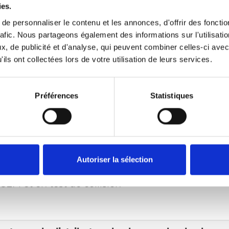
ts tels que le levage et le pivot sont alimentés
ies.
lle. Le Carolift 140 peut être installé dans de
e personnaliser le contenu et les annonces, d'offrir des fonctio
nts tels que des breaks, des mini-fourgonnettes ou
rafic. Nous partageons également des informations sur l'utilisati
ine grandeur.
, de publicité et d'analyse, qui peuvent combiner celles-ci avec
ils ont collectées lors de votre utilisation de leurs services.
ructions d’utilisation
Préférences
Statistiques
otement motorisés
nt à commande manuelle
reaks, monospaces et mini-bus.
a longueur peuvent être réglées d'après les instru
Autoriser la sélection
 base de montage universelle
EM et en test de collision