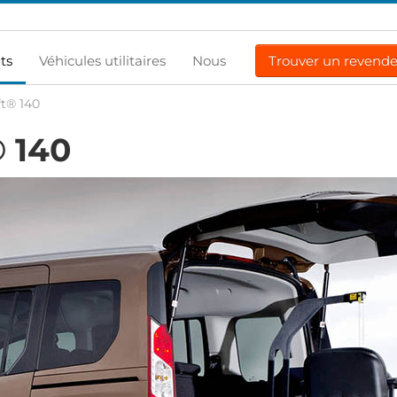
ts
Véhicules utilitaires
Nous
Trouver un revend
ft® 140
® 140