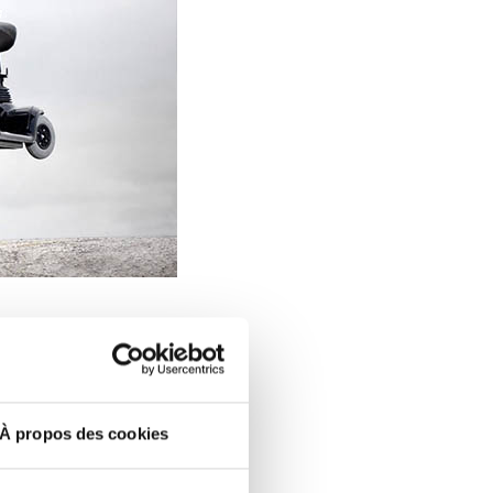
t
lever les
'élévateur peut
À propos des cookies
rrière incliné.