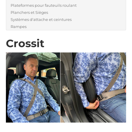
Plateformes pour fauteuils roulant
Planchers et Sièges
Systèmes d'attache et ceintures
Rampes
Crossit