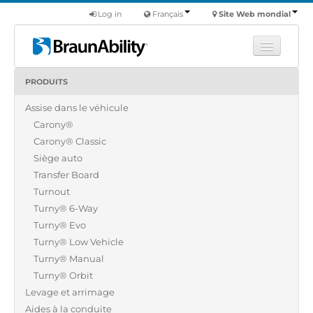
Log in
Français
Site Web mondial
PRODUITS
Apprendre
Assise dans le véhicule
Produits
Carony®
Véhicules utilitaires
Carony® Classic
Nous
Siège auto
Transfer Board
Trouver un revendeur
Turnout
Turny® 6-Way
Turny® Evo
Turny® Low Vehicle
Turny® Manual
Turny® Orbit
Levage et arrimage
Aides à la conduite