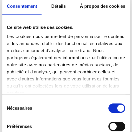
Consentement
Détails
À propos des cookies
Ce site web utilise des cookies.
Les cookies nous permettent de personnaliser le contenu
et les annonces, d'offrir des fonctionnalités relatives aux
médias sociaux et d'analyser notre trafic. Nous
partageons également des informations sur l'utilisation de
Faits en bref
Instructions d’utilisation
notre site avec nos partenaires de médias sociaux, de
publicité et d'analyse, qui peuvent combiner celles-ci
Universel - « une taille pour tous »
avec d'autres informations que vous leur avez fournies
Conçu pour une utilisation personnelle et
ou qu'ils ont collectées lors de votre utilisation de leurs
services.
dans les transports en commun.
Peut être attaché verticalement et relié à
Sélection
Nécessaires
la boucle de poitrine pour être attaché sur
du
consentement
le corps.
Ne nécessite aucun changement du siège
Préférences