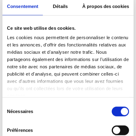
Consentement
Détails
À propos des cookies
Ce site web utilise des cookies.
Les cookies nous permettent de personnaliser le contenu
et les annonces, d'offrir des fonctionnalités relatives aux
médias sociaux et d'analyser notre trafic. Nous
partageons également des informations sur l'utilisation de
Faits en bref
Instructions d’utilisation
notre site avec nos partenaires de médias sociaux, de
publicité et d'analyse, qui peuvent combiner celles-ci
Universel - « une taille pour tous »
avec d'autres informations que vous leur avez fournies
Conçu pour une utilisation personnelle et
ou qu'ils ont collectées lors de votre utilisation de leurs
services.
dans les transports en commun.
Peut être attaché verticalement et relié à
Sélection
Nécessaires
la boucle de poitrine pour être attaché sur
du
consentement
le corps.
Ne nécessite aucun changement du siège
Préférences