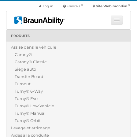
Log in
Français
Site Web mondial
PRODUITS
Apprendre
Assise dans le véhicule
Produits
Carony®
Véhicules utilitaires
Carony® Classic
Nous
Siège auto
Transfer Board
Trouver un revendeur
Turnout
Turny® 6-Way
Turny® Evo
Turny® Low Vehicle
Turny® Manual
Turny® Orbit
Levage et arrimage
Aides à la conduite