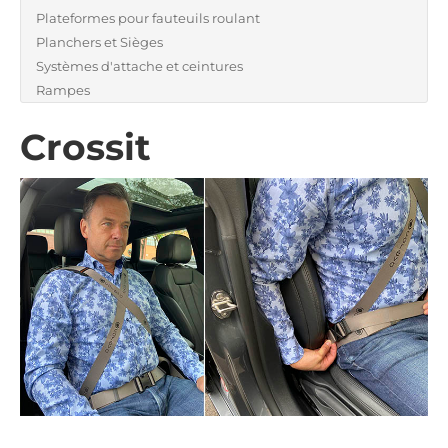
Plateformes pour fauteuils roulant
Planchers et Sièges
Systèmes d'attache et ceintures
Rampes
Crossit