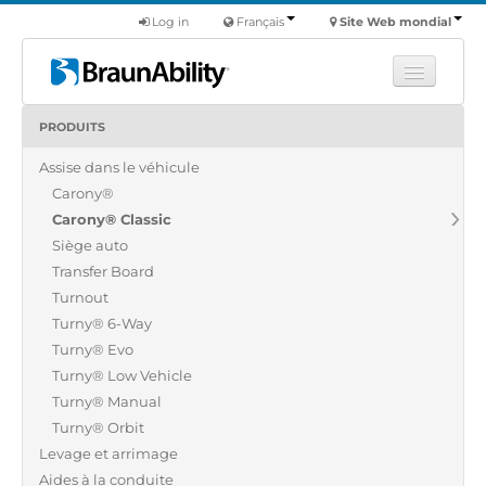
Log in
Français
Site Web mondial
PRODUITS
Apprendre
Assise dans le véhicule
Produits
Carony®
Véhicules utilitaires
Carony® Classic
Nous
Siège auto
Transfer Board
Trouver un revendeur
Turnout
Turny® 6-Way
Turny® Evo
Turny® Low Vehicle
Turny® Manual
Turny® Orbit
Levage et arrimage
Aides à la conduite