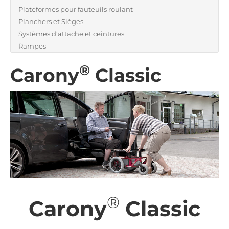
Plateformes pour fauteuils roulant
Planchers et Sièges
Systèmes d'attache et ceintures
Rampes
®
Carony
Classic
®
Carony
Classic