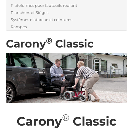
Plateformes pour fauteuils roulant
Planchers et Sièges
Systèmes d'attache et ceintures
Rampes
®
Carony
Classic
®
Carony
Classic