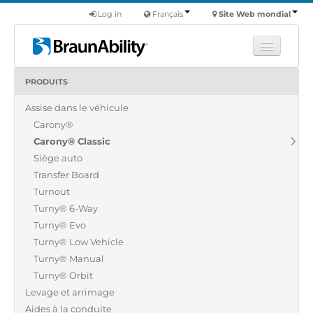
Log in
Français
Site Web mondial
PRODUITS
Apprendre
Assise dans le véhicule
Produits
Carony®
Véhicules utilitaires
Carony® Classic
Nous
Siège auto
Transfer Board
Trouver un revendeur
Turnout
Turny® 6-Way
Turny® Evo
Turny® Low Vehicle
Turny® Manual
Turny® Orbit
Levage et arrimage
Aides à la conduite