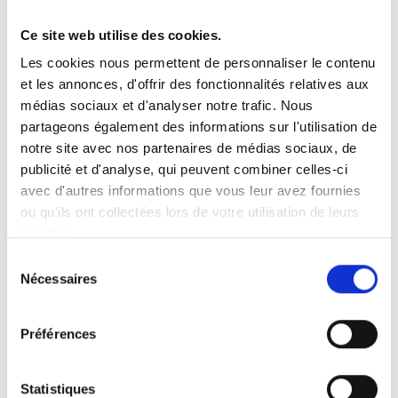
Ce site web utilise des cookies.
Vous recherchez un produit en particulier ?
Les cookies nous permettent de personnaliser le contenu
Ouvrez le menu déroulant sur la gauche et sélectionnez le
et les annonces, d'offrir des fonctionnalités relatives aux
produit qui vous intéresse. Remarque : pour certains produits, il
n’y a pas de vidéo.
médias sociaux et d'analyser notre trafic. Nous
partageons également des informations sur l'utilisation de
Intégration de vidéo
notre site avec nos partenaires de médias sociaux, de
Sous chaque vidéo se trouve un code que vous pouvez utiliser
pour intégrer la vidéo dans votre site web.
publicité et d'analyse, qui peuvent combiner celles-ci
avec d'autres informations que vous leur avez fournies
Abonnez-vous
ou qu'ils ont collectées lors de votre utilisation de leurs
Pour être notifié dès qu’une nouvelle vidéo est disponible, nous
services.
vous invitons à vous abonner à notre chaîne
YouTube ici
.
Sélection
Nécessaires
du
consentement
Préférences
Statistiques