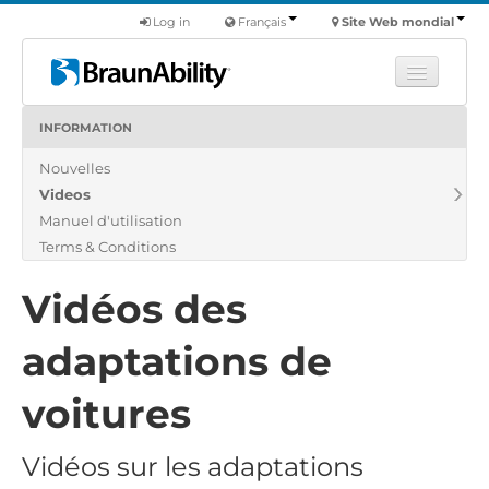
Log in
Français
Site Web mondial
INFORMATION
Apprendre
Nouvelles
Produits
Videos
Véhicules utilitaires
Manuel d'utilisation
Nous
Terms & Conditions
Trouver un revendeur
Vidéos des
adaptations de
voitures
Vidéos sur les adaptations