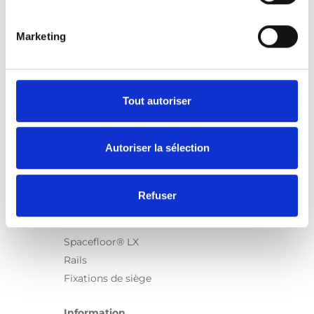
Marketing
Produits
Carony
Turny Evo
Tout autoriser
Turny Low Vehicle
Chair Topper
Autoriser la sélection
Carospeed Classic
Plateformes pour fauteuils roulant
Refuser
Produits
E-Series
Spacefloor® LX
Rails
Fixations de siège
Information