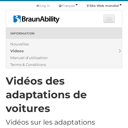
Log in
Français
Site Web mondial
INFORMATION
Apprendre
Nouvelles
Produits
Videos
Véhicules utilitaires
Manuel d'utilisation
Nous
Terms & Conditions
Trouver un revendeur
Vidéos des
adaptations de
voitures
Vidéos sur les adaptations