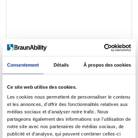
Turny 6-Way
Consentement
Détails
À propos des cookies
Code d'intégration
(copiez le code ci-dessous et
collez-le dans le html de votre propre site pour
intégrer la vidéo)
:
Ce site web utilise des cookies.
Les cookies nous permettent de personnaliser le contenu
et les annonces, d'offrir des fonctionnalités relatives aux
médias sociaux et d'analyser notre trafic. Nous
Catégorie:
Product video, Turny 6-Way
partageons également des informations sur l'utilisation de
notre site avec nos partenaires de médias sociaux, de
publicité et d'analyse, qui peuvent combiner celles-ci