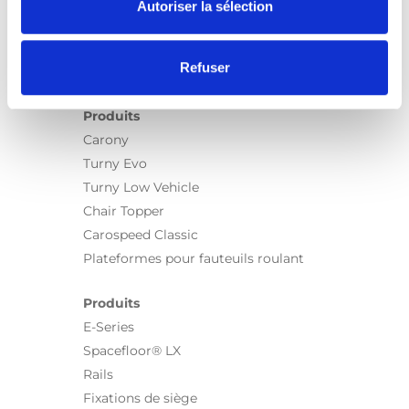
Autoriser la sélection
Refuser
Produits
Carony
Turny Evo
Turny Low Vehicle
Chair Topper
Carospeed Classic
Plateformes pour fauteuils roulant
Produits
E-Series
Spacefloor® LX
Rails
Fixations de siège