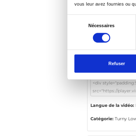
vous leur avez fournies ou qu'
Sélection
du
Nécessaires
consentement
Turny Low Vehic
Refuser
Code d'intégration
(
vidéo)
:
Langue de la vidéo:
Catégorie:
Turny Low