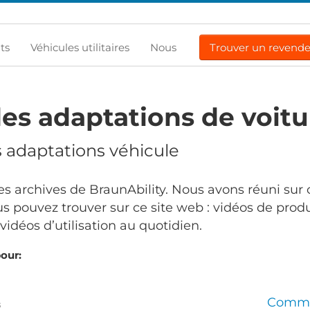
ts
Véhicules utilitaires
Nous
Trouver un revend
es adaptations de voitu
s adaptations véhicule
s archives de BraunAbility. Nous avons réuni sur 
s pouvez trouver sur ce site web : vidéos de produ
idéos d’utilisation au quotidien.
pour:
Comma
s