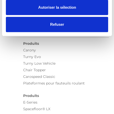
Autoriser la sélection
Refuser
Produits
Carony
Turny Evo
Turny Low Vehicle
Chair Topper
Carospeed Classic
Plateformes pour fauteuils roulant
Produits
E-Series
Spacefloor® LX