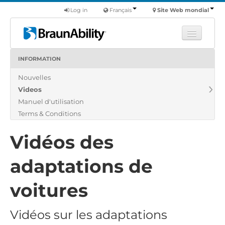
Log in
Français
Site Web mondial
INFORMATION
Apprendre
Nouvelles
Produits
Videos
Véhicules utilitaires
Manuel d'utilisation
Nous
Terms & Conditions
Trouver un revendeur
Vidéos des
adaptations de
voitures
Vidéos sur les adaptations