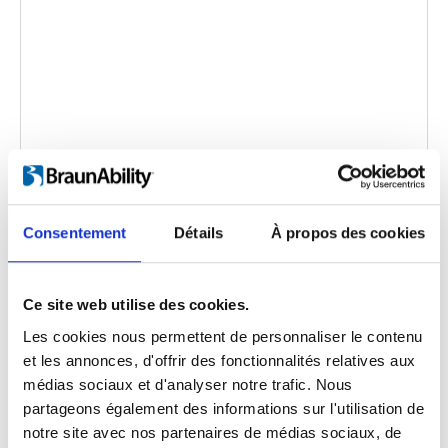
Twinlock: How to use
Code d'intégration
(copiez le code ci-dessous et
Consentement
Détails
À propos des cookies
collez-le dans le html de votre propre site pour
intégrer la vidéo)
:
Ce site web utilise des cookies.
Les cookies nous permettent de personnaliser le contenu
et les annonces, d'offrir des fonctionnalités relatives aux
Langue de la vidéo:
English
médias sociaux et d'analyser notre trafic. Nous
partageons également des informations sur l'utilisation de
Catégorie:
Product video, Training video, Twinlock
notre site avec nos partenaires de médias sociaux, de