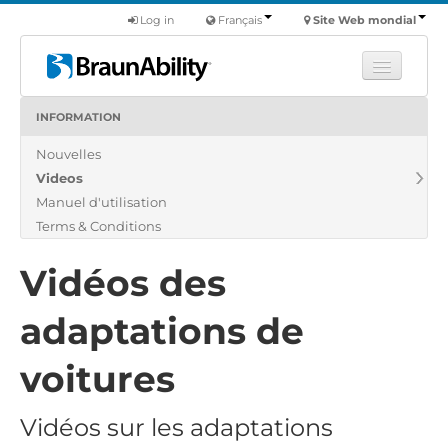
Log in
Français
Site Web mondial
INFORMATION
Apprendre
Nouvelles
Produits
Videos
Véhicules utilitaires
Manuel d'utilisation
Nous
Terms & Conditions
Trouver un revendeur
Vidéos des
adaptations de
voitures
Vidéos sur les adaptations