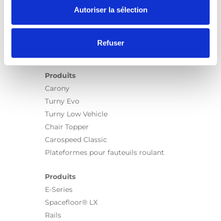
Autoriser la sélection
Refuser
Produits
Carony
Turny Evo
Turny Low Vehicle
Chair Topper
Carospeed Classic
Plateformes pour fauteuils roulant
Produits
E-Series
Spacefloor® LX
Rails