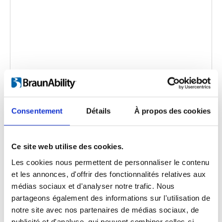
Carony and GS seat
Code d'intégration
(copiez le code ci-dessous et
Consentement
Détails
À propos des cookies
collez-le dans le html de votre propre site pour
intégrer la vidéo)
:
Ce site web utilise des cookies.
Les cookies nous permettent de personnaliser le contenu
et les annonces, d'offrir des fonctionnalités relatives aux
Catégorie:
Turny Evo, Carony Classic, GS seat, Product
médias sociaux et d'analyser notre trafic. Nous
video
partageons également des informations sur l'utilisation de
notre site avec nos partenaires de médias sociaux, de
publicité et d'analyse, qui peuvent combiner celles-ci