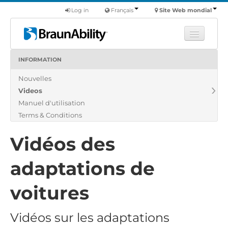
Log in
Français
Site Web mondial
INFORMATION
Apprendre
Nouvelles
Produits
Videos
Véhicules utilitaires
Manuel d'utilisation
Nous
Terms & Conditions
Trouver un revendeur
Vidéos des
adaptations de
voitures
Vidéos sur les adaptations