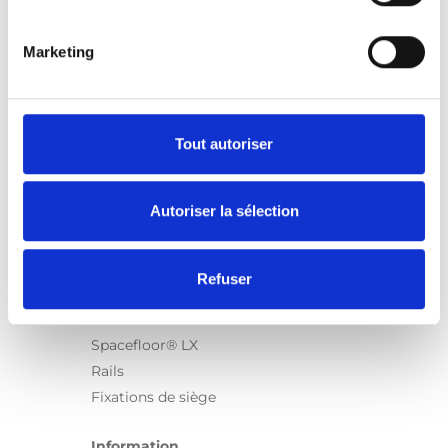
Marketing
Produits
Carony
Turny Evo
Tout autoriser
Turny Low Vehicle
Chair Topper
Autoriser la sélection
Carospeed Classic
Plateformes pour fauteuils roulant
Refuser
Produits
E-Series
Spacefloor® LX
Rails
Fixations de siège
Information