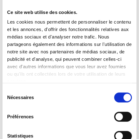
Ce site web utilise des cookies.
Vous recherchez un produit en particulier ?
Les cookies nous permettent de personnaliser le contenu
Ouvrez le menu déroulant sur la gauche et sélectionnez le
et les annonces, d'offrir des fonctionnalités relatives aux
produit qui vous intéresse. Remarque : pour certains produits, il
n’y a pas de vidéo.
médias sociaux et d'analyser notre trafic. Nous
partageons également des informations sur l'utilisation de
Intégration de vidéo
notre site avec nos partenaires de médias sociaux, de
Sous chaque vidéo se trouve un code que vous pouvez utiliser
pour intégrer la vidéo dans votre site web.
publicité et d'analyse, qui peuvent combiner celles-ci
avec d'autres informations que vous leur avez fournies
Abonnez-vous
ou qu'ils ont collectées lors de votre utilisation de leurs
Pour être notifié dès qu’une nouvelle vidéo est disponible, nous
services.
vous invitons à vous abonner à notre chaîne
YouTube ici
.
Sélection
Nécessaires
du
consentement
Préférences
Statistiques