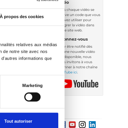
vidéo
Sous chaque vidéo se
trouve un code que vous
À propos des cookies
pouvez utiliser pour
intégrer la vidéo dans
votre site web.
Abonnez-vous
nnalités relatives aux médias
Pour être notifié dès
on de notre site avec nos
qu’une nouvelle vidéo
est disponible, nous
 d'autres informations que
vous invitons à vous
abonner à notre chaîne
YouTube ici
.
Marketing
Tout autoriser