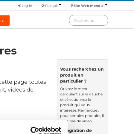
Log in
Français
Site Web mondial
eur
res
Vous recherchez un
produit en
particulier ?
cette page toutes
Ouvrez le menu
it, vidéos de
déroulant sur la gauche
et sélectionnez le
produit qui vous
intéresse. Remarque :
pour certains produits, il
n’y a pas de vidéo.
ndé par: Date
Intégration de