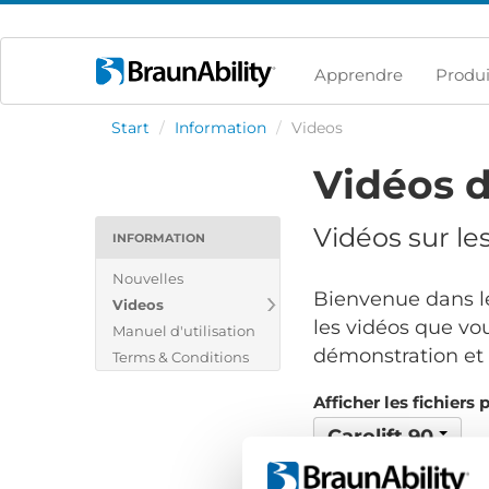
Apprendre
Produi
Start
/
Information
/
Videos
Vidéos d
Vidéos sur le
INFORMATION
Nouvelles
Bienvenue dans le
Videos
les vidéos que vou
Manuel d'utilisation
démonstration et v
Terms & Conditions
Afficher les fichiers 
Carolift 90
Aucun fichier trouvé..