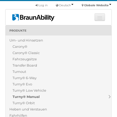
Log in
Deutsch
Globale Website
PRODUKTE
Fortbildung
Um- und Hinsetzen
Produkte
Carony®
Nutzfahrzeuge
Carony® Classic
Über uns
Fahrzeugsitze
Transfer Board
Finde einen Händler
Turnout
Turny® 6-Way
Turny® Evo
Turny® Low Vehicle
Turny® Manual
Turny® Orbit
Heben und Verstauen
Fahrhilfen