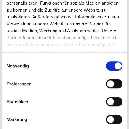
personalisieren, Funktionen für soziale Medien anbieten
zu können und die Zugriffe auf unsere Website zu
analysieren. Außerdem geben wir Informationen zu Ihrer
Verwendung unserer Website an unsere Partner für
soziale Medien, Werbung und Analysen weiter. Unsere
Partner führen diese Informationen möglicherweise mit
weiteren Daten zusammen, die Sie ihnen bereitgestellt
haben oder die sie im Rahmen Ihrer Nutzung der Dienste
gesammelt haben.
Einwilligungsauswahl
Sie brauchen mehr
Notwendig
Unterstützung?
Präferenzen
®
Der
Turny
Low Vehicle
ist eine elektrisch
angetriebene Version des Schwenksitzes. Er
hat ähnliche Funktionen wie der Turny®
Statistiken
Manual, ist vollautomatisch und kann über
Kabelfernbedienung sowie über das
Marketing
Smartphone bedient werden.