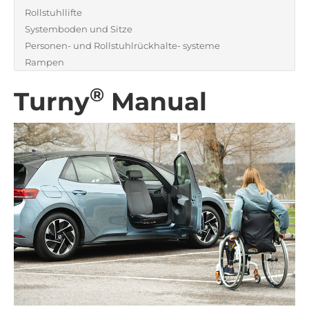
Rollstuhllifte
Systemboden und Sitze
Personen- und Rollstuhlrückhalte- systeme
Rampen
®
Turny
Manual