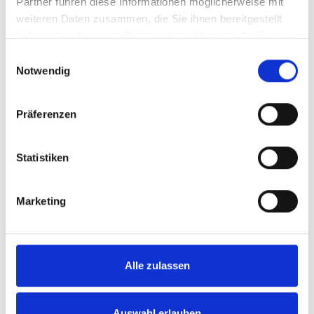
Partner führen diese Informationen möglicherweise mit
weiteren Daten zusammen, die Sie ihnen bereitgestellt
haben oder die sie im Rahmen Ihrer Nutzung der Dienste
gesammelt haben.
Einwilligungsauswahl
Notwendig
Präferenzen
Statistiken
Diskret und einfach zu
benutzen
Marketing
Wenn Sie das Transferbrett nicht
verwenden, es einfach hoch- und
wegklappen. Bis zur nächsten Nutzung
Alle zulassen
bleibt es diskret verstaut und ist nicht im
Weg.
Auswahl erlauben