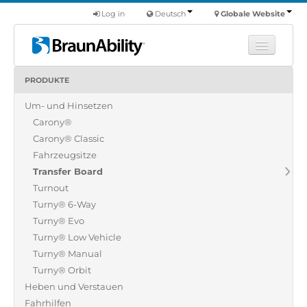
Log in
Deutsch
Globale Website
PRODUKTE
Fortbildung
Um- und Hinsetzen
Produkte
Carony®
Nutzfahrzeuge
Carony® Classic
Über uns
Fahrzeugsitze
Transfer Board
Finde einen Händler
Turnout
Turny® 6-Way
Turny® Evo
Turny® Low Vehicle
Turny® Manual
Turny® Orbit
Heben und Verstauen
Fahrhilfen