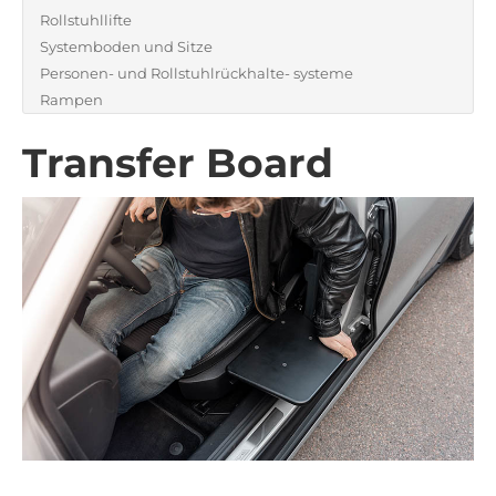
Rollstuhllifte
Systemboden und Sitze
Personen- und Rollstuhlrückhalte- systeme
Rampen
Transfer Board