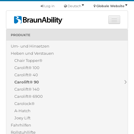
Log in
Deutsch
Globale Website
PRODUKTE
Fortbildung
Um- und Hinsetzen
Produkte
Heben und Verstauen
Nutzfahrzeuge
Chair Topper®
Über uns
Carolift® 100
Carolift® 40
Finde einen Händler
Carolift® 90
Carolift® 140
Carolift® 6900
Carolock®
A-Hatch
Joey Lift
Fahrhilfen
Rollstuhllifte