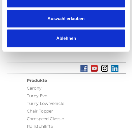
Auswahl erlauben
Finden Sie einen lokalen Händler
Ablehnen
Produkte
Carony
Turny Evo
Turny Low Vehicle
Chair Topper
Carospeed Classic
Rollstuhllifte