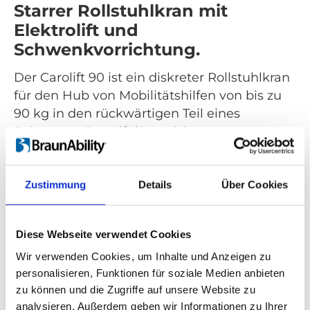
Starrer Rollstuhlkran mit
Elektrolift und
Schwenkvorrichtung.
Der Carolift 90 ist ein diskreter Rollstuhlkran
für den Hub von Mobilitätshilfen von bis zu
90 kg in den rückwärtigen Teil eines
Fahrzeugs. Der Lift lässt sich
zusammenklappen und eignet sich deshalb
für Fahrzeuge mit schrägen Heckklappen.
Zustimmung
Details
Über Cookies
Alle Bewegungen wie Heben und
Schwenken werden über die Handsteuerung
angetrieben und bedient. Der Carolift 90
Diese Webseite verwendet Cookies
kann in viele verschiedene Fahrzeuge wie
Wir verwenden Cookies, um Inhalte und Anzeigen zu
Kombis, Minivans oder Vans in voller Größe
personalisieren, Funktionen für soziale Medien anbieten
eingebaut werden.
zu können und die Zugriffe auf unsere Website zu
analysieren. Außerdem geben wir Informationen zu Ihrer