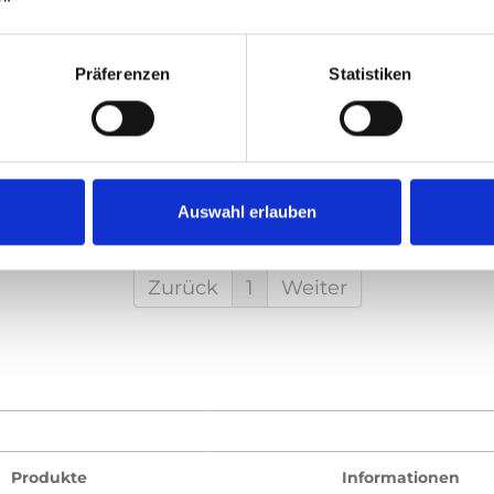
opieren Sie den folgenden Code und fügen Sie ihn in das HTML Ih
Präferenzen
Statistiken
etten)
:
duct video
Auswahl erlauben
Zurück
1
Weiter
Produkte
Informationen