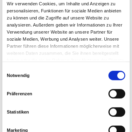
Wir verwenden Cookies, um Inhalte und Anzeigen zu
Menü auf der linken Seite auswählen. Bitte beachten Sie, dass es
nicht zu allen Produkten eigene Videos gibt.
personalisieren, Funktionen für soziale Medien anbieten
zu können und die Zugriffe auf unsere Website zu
Einbetten
analysieren. Außerdem geben wir Informationen zu Ihrer
Unter jedem Video finden Sie einen Code, mit dem Sie das Video
auf Ihrer Webseite einbetten können.
Verwendung unserer Website an unsere Partner für
soziale Medien, Werbung und Analysen weiter. Unsere
Abonnieren
Partner führen diese Informationen möglicherweise mit
Abonnieren Sie hier unseren
YouTube-Kanal
, um sofort
weiteren Daten zusammen, die Sie ihnen bereitgestellt
benachrichtigt zu werden, wenn wir ein neues Video hochladen.
haben oder die sie im Rahmen Ihrer Nutzung der Dienste
gesammelt haben.
Einwilligungsauswahl
Notwendig
Präferenzen
Statistiken
Marketing