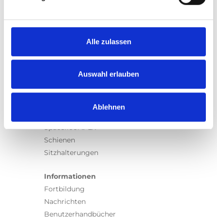
Produkte
Carony
Turny Evo
Turny Low Vehicle
Alle zulassen
Chair Topper
Carospeed Classic
Auswahl erlauben
Rollstuhllifte
Produkte
Ablehnen
E-Serie lifte
Spacefloor® LX
Schienen
Sitzhalterungen
Informationen
Fortbildung
Nachrichten
Benutzerhandbücher