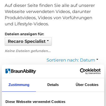
Auf dieser Seite finden Sie alle auf unserer
Webseite verwendeten Videos, darunter
Produktvideos, Videos von Vorführungen
und Lifestyle-Videos.
Dateien anzeigen für:
Recaro Specialist
Keine Dateien gefunden...
Sortieren nach: Datum
Zurück
1
Weiter
Zustimmung
Details
Über Cookies
Suchen Sie etwas Bestimmtes?
Wenn Sie nach einem Video zu einem bestimmten Produkt
Diese Webseite verwendet Cookies
suchen, können Sie das gewünschte Produkt im Dropdown-