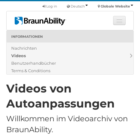
Log in
Deutsch
Globale Website
INFORMATIONEN
Fortbildung
Nachrichten
Produkte
Videos
Nutzfahrzeuge
Benutzerhandbücher
Über uns
Terms & Conditions
Finde einen Händler
Videos von
Autoanpassungen
Willkommen im Videoarchiv von
BraunAbility.