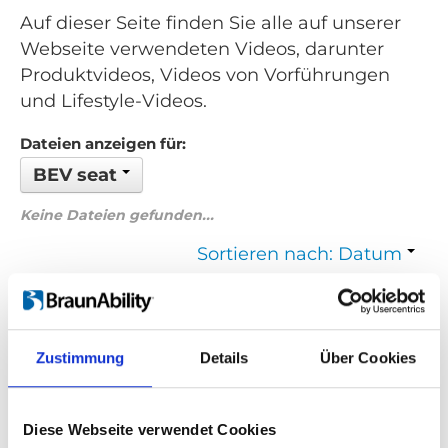
Auf dieser Seite finden Sie alle auf unserer
Webseite verwendeten Videos, darunter
Produktvideos, Videos von Vorführungen
und Lifestyle-Videos.
Dateien anzeigen für:
BEV seat
Keine Dateien gefunden...
Sortieren nach: Datum
Zurück
1
Weiter
Zustimmung
Details
Über Cookies
Suchen Sie etwas Bestimmtes?
Wenn Sie nach einem Video zu einem bestimmten Produkt
Diese Webseite verwendet Cookies
suchen, können Sie das gewünschte Produkt im Dropdown-