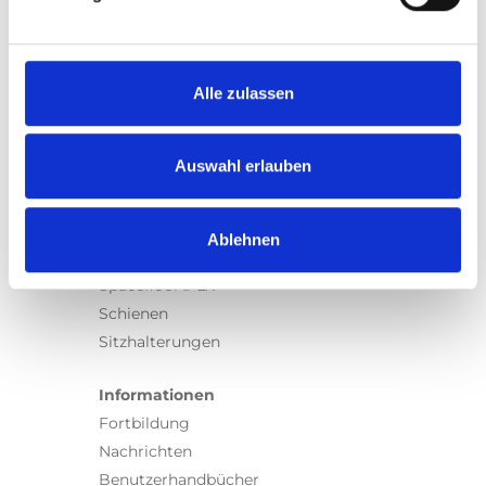
Produkte
Carony
Turny Evo
Turny Low Vehicle
Alle zulassen
Chair Topper
Carospeed Classic
Auswahl erlauben
Rollstuhllifte
Produkte
Ablehnen
E-Serie lifte
Spacefloor® LX
Schienen
Sitzhalterungen
Informationen
Fortbildung
Nachrichten
Benutzerhandbücher