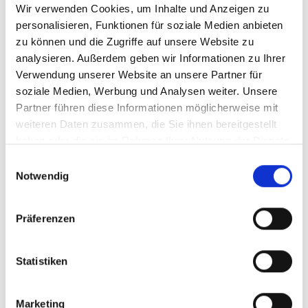
Wir verwenden Cookies, um Inhalte und Anzeigen zu
Menü auf der linken Seite auswählen. Bitte beachten Sie, dass es
nicht zu allen Produkten eigene Videos gibt.
personalisieren, Funktionen für soziale Medien anbieten
zu können und die Zugriffe auf unsere Website zu
Einbetten
analysieren. Außerdem geben wir Informationen zu Ihrer
Unter jedem Video finden Sie einen Code, mit dem Sie das Video
auf Ihrer Webseite einbetten können.
Verwendung unserer Website an unsere Partner für
soziale Medien, Werbung und Analysen weiter. Unsere
Abonnieren
Partner führen diese Informationen möglicherweise mit
Abonnieren Sie hier unseren
YouTube-Kanal
, um sofort
weiteren Daten zusammen, die Sie ihnen bereitgestellt
benachrichtigt zu werden, wenn wir ein neues Video hochladen.
haben oder die sie im Rahmen Ihrer Nutzung der Dienste
gesammelt haben.
Einwilligungsauswahl
Notwendig
Präferenzen
Statistiken
Marketing