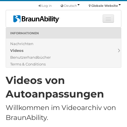
Log in
Deutsch
Globale Website
INFORMATIONEN
Fortbildung
Nachrichten
Produkte
Videos
Nutzfahrzeuge
Benutzerhandbücher
Über uns
Terms & Conditions
Finde einen Händler
Videos von
Autoanpassungen
Willkommen im Videoarchiv von
BraunAbility.