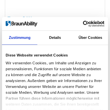
Turny 6-Way
Einbettungscode
(Kopieren Sie den folgenden Code
und fügen Sie ihn in das HTML Ihrer eigenen Site ein,
Zustimmung
Details
Über Cookies
um das Video einzubetten)
:
Diese Webseite verwendet Cookies
Wir verwenden Cookies, um Inhalte und Anzeigen zu
Kategorie:
Product video, Turny 6-Way
personalisieren, Funktionen für soziale Medien anbieten
zu können und die Zugriffe auf unsere Website zu
analysieren. Außerdem geben wir Informationen zu Ihrer
Verwendung unserer Website an unsere Partner für
Zurück
1
Weiter
soziale Medien, Werbung und Analysen weiter. Unsere
Partner führen diese Informationen möglicherweise mit
weiteren Daten zusammen, die Sie ihnen bereitgestellt
Suchen Sie etwas Bestimmtes?