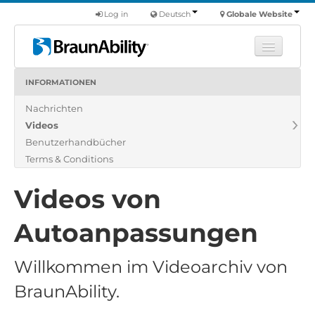
Log in
Deutsch
Globale Website
INFORMATIONEN
Fortbildung
Nachrichten
Produkte
Videos
Nutzfahrzeuge
Benutzerhandbücher
Über uns
Terms & Conditions
Finde einen Händler
Videos von
Autoanpassungen
Willkommen im Videoarchiv von
BraunAbility.