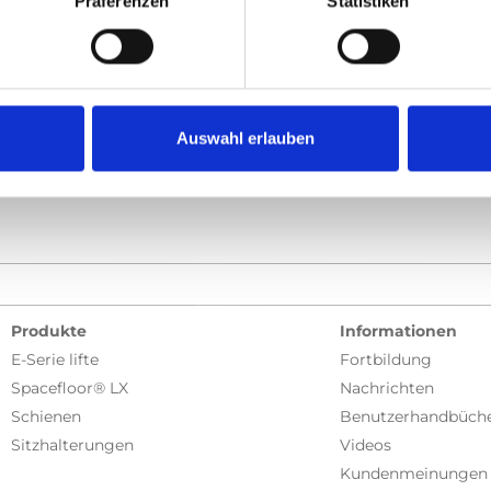
Präferenzen
Statistiken
-Series
deo, Q-Series lift, Carodoor
Auswahl erlauben
Zurück
1
Weiter
Produkte
Informationen
E-Serie lifte
Fortbildung
Spacefloor® LX
Nachrichten
Schienen
Benutzerhandbüch
Sitzhalterungen
Videos
Kundenmeinungen