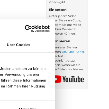
Videos gibt.
Einbetten
Unter jedem Video
finden Sie einen Code,
mit dem Sie das Video
auf Ihrer Webseite
einbetten können.
Abonnieren
Über Cookies
Abonnieren Sie hier
unseren
YouTube-Kanal
,
um sofort
benachrichtigt zu
werden, wenn wir ein
 Medien anbieten zu können
neues Video hochladen.
hrer Verwendung unserer
 führen diese Informationen
ie im Rahmen Ihrer Nutzung