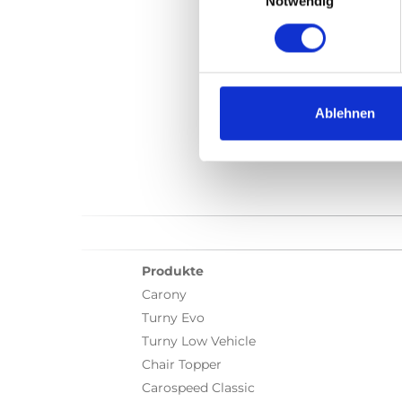
Notwendig
Carodoor with Q
Kategorie:
Product vi
Ablehnen
Produkte
Carony
Turny Evo
Turny Low Vehicle
Chair Topper
Carospeed Classic