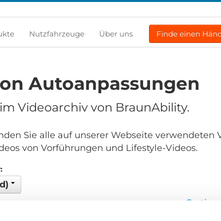
ukte
Nutzfahrzeuge
Über uns
Finde einen Händ
von Autoanpassungen
m Videoarchiv von BraunAbility.
finden Sie alle auf unserer Webseite verwendeten 
deos von Vorführungen und Lifestyle-Videos.
:
ld)
Sortier
en...