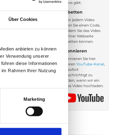
Videos gibt.
Einbetten
Über Cookies
Unter jedem Video
finden Sie einen Code,
mit dem Sie das Video
auf Ihrer Webseite
einbetten können.
 Medien anbieten zu können
Abonnieren
hrer Verwendung unserer
Abonnieren Sie hier
 führen diese Informationen
unseren
YouTube-Kanal
,
um sofort
ie im Rahmen Ihrer Nutzung
benachrichtigt zu
werden, wenn wir ein
neues Video hochladen.
Marketing