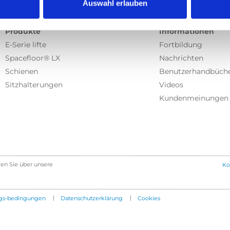
Auswahl erlauben
Produkte
Informationen
E-Serie lifte
Fortbildung
Spacefloor® LX
Nachrichten
Schienen
Benutzerhandbüch
Sitzhalterungen
Videos
Kundenmeinungen
en Sie über unsere
Ko
|
|
gs-bedingungen
Datenschutzerklärung
Cookies